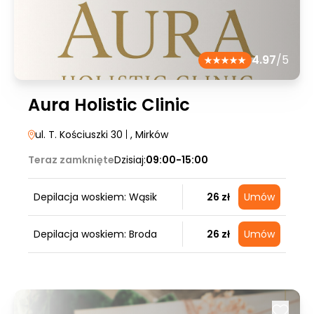
4.97
/5
Aura Holistic Clinic
ul. T. Kościuszki 30
|
, Mirków
Teraz zamknięte
Dzisiaj:
09:00-15:00
Depilacja woskiem: Wąsik
26 zł
Umów
Depilacja woskiem: Broda
26 zł
Umów