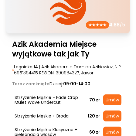
4.88
/5
Azik Akademia Miejsce
wyjątkowe tak jak Ty
Legnicka 14
| Azik Akademia Damian Azikiewicz, NIP:
6951394415 REGON: 390984327
, Jawor
Teraz zamknięte
Dzisiaj:
09:00-14:00
Strzyżenie Męskie - Fade Crop
70 zł
Umów
Mulet Wave Undercut
Strzyżenie Męskie + Broda
120 zł
Umów
Strzyżenie Męskie Klasyczne +
60 zł
Umów
pielegnacja włosów