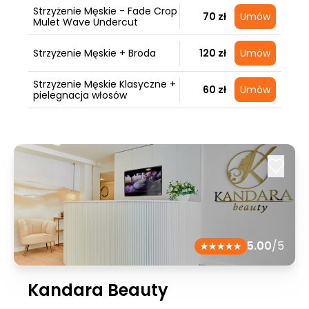
Strzyżenie Męskie - Fade Crop
70 zł
Umów
Mulet Wave Undercut
Strzyżenie Męskie + Broda
120 zł
Umów
Strzyżenie Męskie Klasyczne +
60 zł
Umów
pielegnacja włosów
5.00
/5
Kandara Beauty