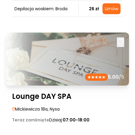
Depilacja woskiem: Broda
26 zł
Umów
5.00
/5
Lounge DAY SPA
Mickiewicza 18a
, Nysa
Teraz zamknięte
Dzisiaj:
07:00-18:00