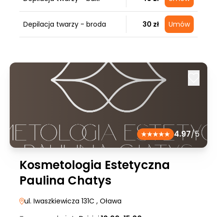
Depilacja twarzy - broda
30 zł
Umów
4.97
/5
Kosmetologia Estetyczna
Paulina Chatys
ul. Iwaszkiewicza 131C
, Oława