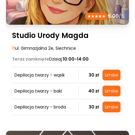
5.00
/5
Studio Urody Magda
ul. Gimnazjalna 2e
, Siechnice
Teraz zamknięte
Dzisiaj:
10:00-14:00
Depilacja twarzy - wąsik
30 zł
Umów
Depilacja twarzy - baki
40 zł
Umów
Depilacja twarzy - broda
30 zł
Umów