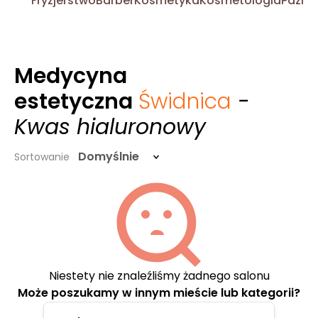
Fryzjerstwo
Barber
Kosmetyka
Kosmetologia
Pazno
Medycyna
estetyczna
Świdnica
-
Kwas hialuronowy
Domyślnie
Sortowanie
Niestety nie znaleźliśmy żadnego salonu
Może poszukamy w innym mieście lub kategorii?