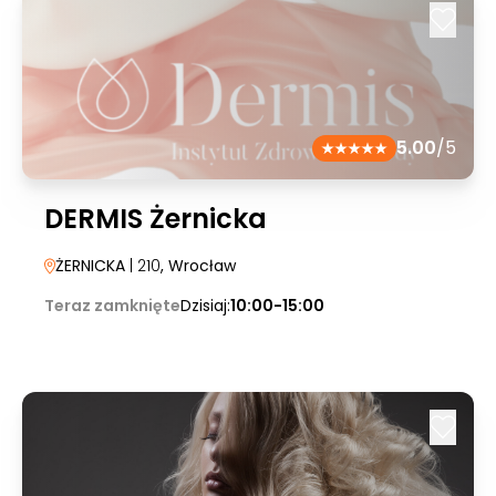
5.00
/5
DERMIS Żernicka
ŻERNICKA
| 210
, Wrocław
Teraz zamknięte
Dzisiaj:
10:00-15:00