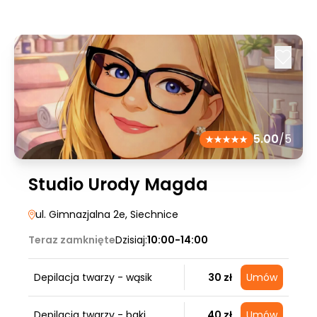
5.00
/5
Studio Urody Magda
ul. Gimnazjalna 2e
, Siechnice
Teraz zamknięte
Dzisiaj:
10:00-14:00
Depilacja twarzy - wąsik
30 zł
Umów
Depilacja twarzy - baki
40 zł
Umów