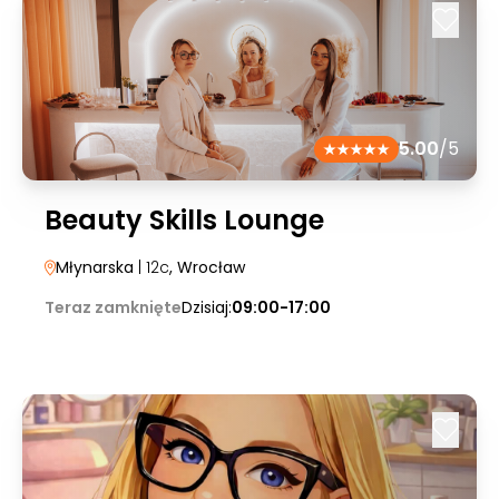
5.00
/5
Beauty Skills Lounge
Młynarska
| 12c
, Wrocław
Teraz zamknięte
Dzisiaj:
09:00-17:00