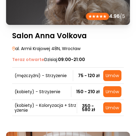
4.96
/5
Salon Anna Volkova
al. Armii Krajowej 48N
, Wrocław
Teraz otwarte
Dzisiaj:
09:00-21:00
(mężczyźni) - Strzyżenie
75 - 120 zł
Umów
(kobiety) - Strzyżenie
150 - 210 zł
Umów
(kobiety) - Koloryzacja + Strz
350 -
Umów
580 zł
yżenie