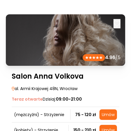
4.96
/5
Salon Anna Volkova
al. Armii Krajowej 48N
, Wrocław
Teraz otwarte
Dzisiaj:
09:00-21:00
(mężczyźni) - Strzyżenie
75 - 120 zł
Umów
(kobiety) - Strzyżenie
150 - 210 zł
Umów