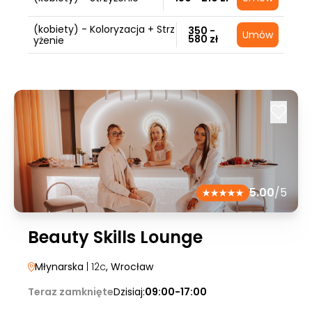
(kobiety) - Koloryzacja + Strz
350 -
Umów
580 zł
yżenie
5.00
/5
Beauty Skills Lounge
Młynarska
| 12c
, Wrocław
Teraz zamknięte
Dzisiaj:
09:00-17:00