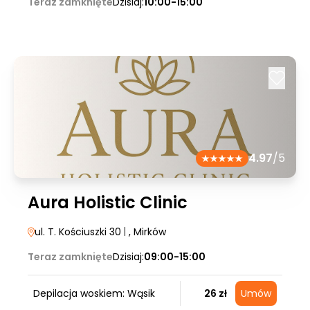
Teraz zamknięte
Dzisiaj:
10:00-15:00
4.97
/5
Aura Holistic Clinic
ul. T. Kościuszki 30
|
, Mirków
Teraz zamknięte
Dzisiaj:
09:00-15:00
Depilacja woskiem: Wąsik
26 zł
Umów