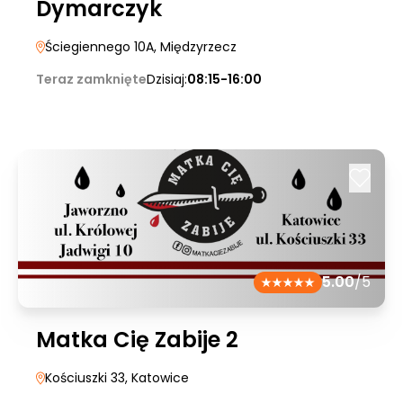
Dymarczyk
Ściegiennego 10A
, Międzyrzecz
Teraz zamknięte
Dzisiaj:
08:15-16:00
5.00
/5
Matka Cię Zabije 2
Kościuszki 33
, Katowice