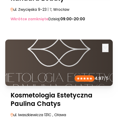
ul. Zwycięska 9-23
| 7
, Wrocław
Wkrótce zamknięte
Dzisiaj:
09:00-20:00
4.97
/5
Kosmetologia Estetyczna
Paulina Chatys
ul. Iwaszkiewicza 131C
, Oława