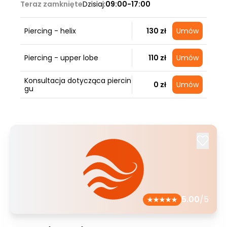
Teraz zamknięte
Dzisiaj:
09:00-17:00
Piercing - helix
130 zł
Umów
Piercing - upper lobe
110 zł
Umów
Konsultacja dotycząca piercin
0 zł
Umów
gu
5.00
/5