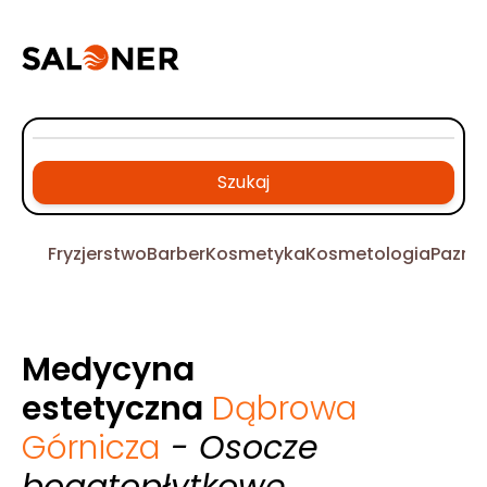
Szukaj
Fryzjerstwo
Barber
Kosmetyka
Kosmetologia
Pazno
Medycyna
estetyczna
Dąbrowa
Górnicza
- Osocze