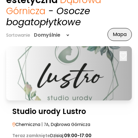
estetyczna
Dąbrowa
Górnicza
- Osocze
bogatopłytkowe
Mapa
Domyślnie
Sortowanie
Studio urody Lustro
Chemiczna
| 7A
, Dąbrowa Górnicza
Teraz zamknięte
Dzisiaj:
09:00-17:00