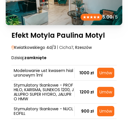
5.00
/5
Efekt Motyla Paulina Motyl
Kwiatkowskiego 4d/3
| Cicha7
, Rzeszów
Dzisiaj:
zamknięte
Modelowanie ust kwasem hial
1000 zł
Umów
uronowym 1ml
Stymulatory tkankowe - PROF
HILO, KARISMA, SUNEKOS 1200, J
1200 zł
Umów
ALUPRO SUPER HYDRO, JALUPR
O HMW
Stymulatory tkankowe - NUCL
900 zł
Umów
EOFILL