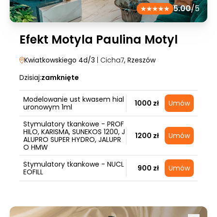
5.00
/5
Efekt Motyla Paulina Motyl
Kwiatkowskiego 4d/3
| Cicha7
, Rzeszów
Dzisiaj:
zamknięte
Modelowanie ust kwasem hial
1000 zł
Umów
uronowym 1ml
Stymulatory tkankowe - PROF
HILO, KARISMA, SUNEKOS 1200, J
1200 zł
Umów
ALUPRO SUPER HYDRO, JALUPR
O HMW
Stymulatory tkankowe - NUCL
900 zł
Umów
EOFILL