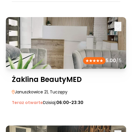
5.00
/5
Żaklina BeautyMED
Januszkowice 21
, Tuczępy
Teraz otwarte
Dzisiaj:
06:00-23:30