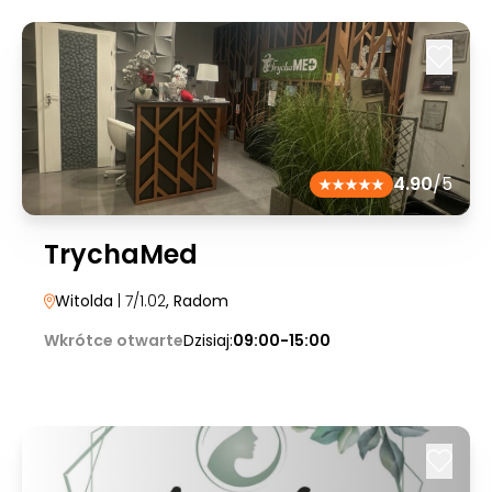
4.90
/5
TrychaMed
Witolda
| 7/1.02
, Radom
Wkrótce otwarte
Dzisiaj:
09:00-15:00