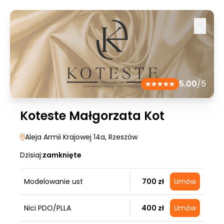
5.00
/5
Koteste Małgorzata Kot
Aleja Armii Krajowej 14a
, Rzeszów
Dzisiaj:
zamknięte
Modelowanie ust
700 zł
Umów
Nici PDO/PLLA
400 zł
Umów