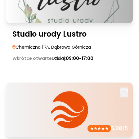
Studio urody Lustro
Chemiczna
| 7A
, Dąbrowa Górnicza
Wkrótce otwarte
Dzisiaj:
09:00-17:00
5.00
/5