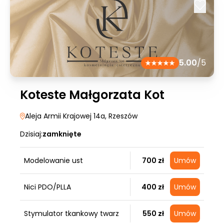
5.00
/5
Koteste Małgorzata Kot
Aleja Armii Krajowej 14a
, Rzeszów
Dzisiaj:
zamknięte
Modelowanie ust
700 zł
Umów
Nici PDO/PLLA
400 zł
Umów
Stymulator tkankowy twarz
550 zł
Umów