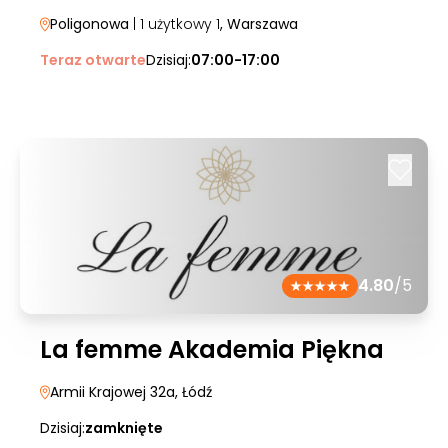
Poligonowa
| 1 użytkowy 1
, Warszawa
Teraz otwarte
Dzisiaj:
07:00-17:00
4.80
/5
La femme Akademia Piękna
Armii Krajowej 32a
, Łódź
Dzisiaj:
zamknięte