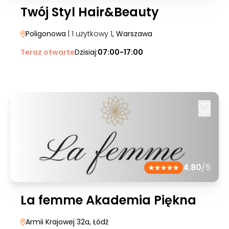
Twój Styl Hair&Beauty
Poligonowa
| 1 użytkowy 1
, Warszawa
Teraz otwarte
Dzisiaj:
07:00-17:00
4.80
/5
La femme Akademia Piękna
Armii Krajowej 32a
, Łódź