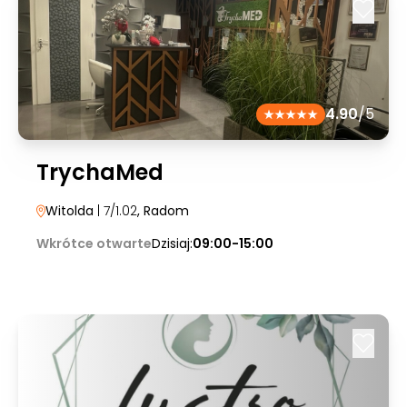
4.90
/5
TrychaMed
Witolda
| 7/1.02
, Radom
Wkrótce otwarte
Dzisiaj:
09:00-15:00