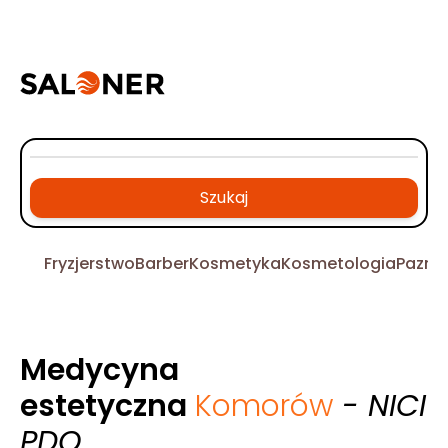
Szukaj
Fryzjerstwo
Barber
Kosmetyka
Kosmetologia
Pazno
Medycyna
estetyczna
Komorów
- NICI
PDO