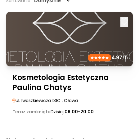
Domyślnie
Sortowanie
4.97
/5
Kosmetologia Estetyczna
Paulina Chatys
ul. Iwaszkiewicza 131C
, Oława
Teraz zamknięte
Dzisiaj:
09:00-20:00