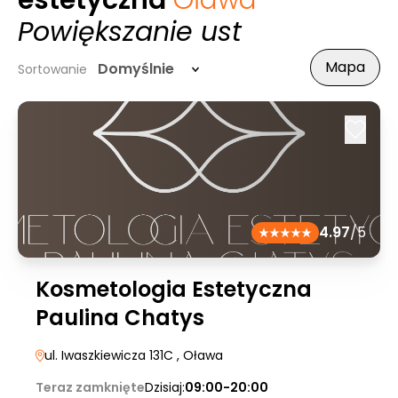
estetyczna
Oława
-
Powiększanie ust
Mapa
Domyślnie
Sortowanie
4.97
/5
Kosmetologia Estetyczna
Paulina Chatys
ul. Iwaszkiewicza 131C
, Oława
Teraz zamknięte
Dzisiaj:
09:00-20:00