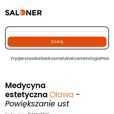
Szukaj
Fryzjerstwo
Barber
Kosmetyka
Kosmetologia
Pazno
Medycyna
estetyczna
Oława
-
Powiększanie ust