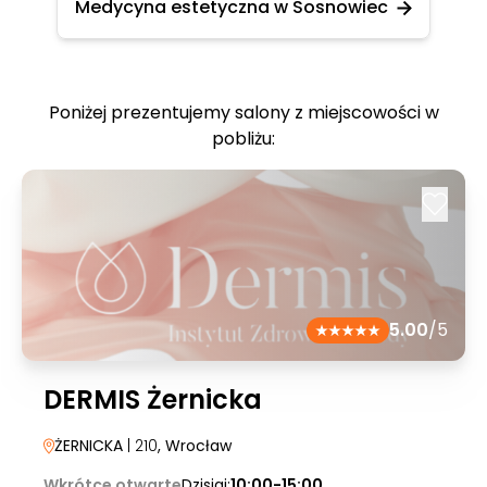
Medycyna estetyczna w Sosnowiec
Poniżej prezentujemy salony z miejscowości w
pobliżu:
5.00
/5
DERMIS Żernicka
ŻERNICKA
| 210
, Wrocław
Wkrótce otwarte
Dzisiaj:
10:00-15:00