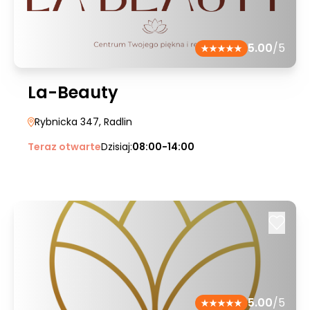
5.00
/5
La-Beauty
Rybnicka 347
, Radlin
Teraz otwarte
Dzisiaj:
08:00-14:00
5.00
/5