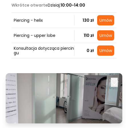
Wkrótce otwarte
Dzisiaj:
10:00-14:00
Piercing - helix
130 zł
Umów
Piercing - upper lobe
110 zł
Umów
Konsultacja dotycząca piercin
0 zł
Umów
gu