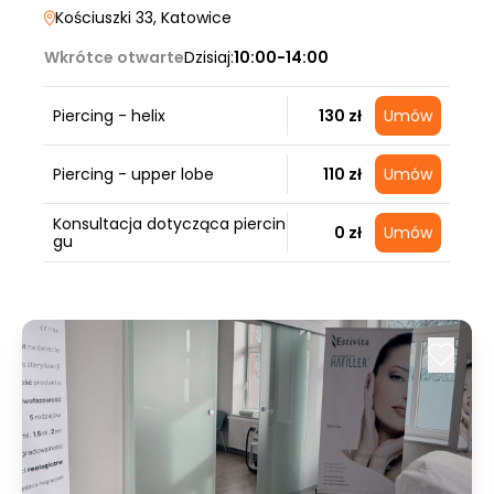
Kościuszki 33
, Katowice
Wkrótce otwarte
Dzisiaj:
10:00-14:00
Piercing - helix
130 zł
Umów
Piercing - upper lobe
110 zł
Umów
Konsultacja dotycząca piercin
0 zł
Umów
gu