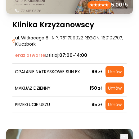
5.00
/5
Klinika Krzyżanowscy
ul. Witkacego 8
| NIP: 7511709022 REGON: 160102707
,
Kluczbork
Teraz otwarte
Dzisiaj:
07:00-14:00
OPALANIE NATRYSKOWE SUN FX
99 zł
Umów
MAKIJAŻ DZIENNY
150 zł
Umów
PRZEKŁUCIE USZU
85 zł
Umów