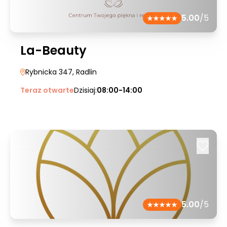
5.00
/5
La-Beauty
Rybnicka 347
, Radlin
Teraz otwarte
Dzisiaj:
08:00-14:00
5.00
/5