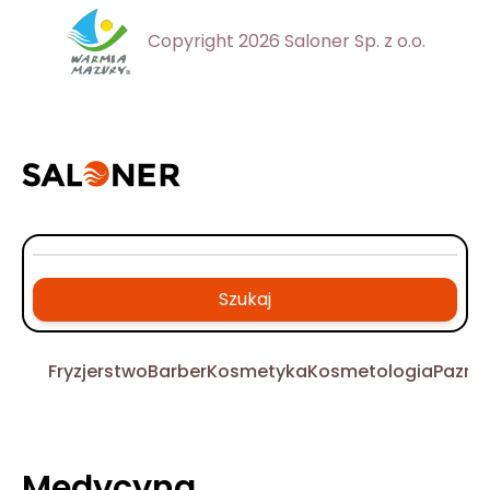
Copyright 2026 Saloner Sp. z o.o.
Szukaj
Fryzjerstwo
Barber
Kosmetyka
Kosmetologia
Pazno
Medycyna