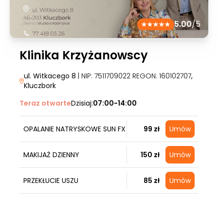
5.00
/5
Klinika Krzyżanowscy
ul. Witkacego 8
| NIP: 7511709022 REGON: 160102707
,
Kluczbork
Teraz otwarte
Dzisiaj:
07:00-14:00
OPALANIE NATRYSKOWE SUN FX
99 zł
Umów
MAKIJAŻ DZIENNY
150 zł
Umów
PRZEKŁUCIE USZU
85 zł
Umów