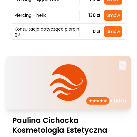
Piercing - helix
130 zł
Umów
Konsultacja dotycząca piercin
0 zł
Umów
gu
5.00
/5
Paulina Cichocka
Kosmetologia Estetyczna