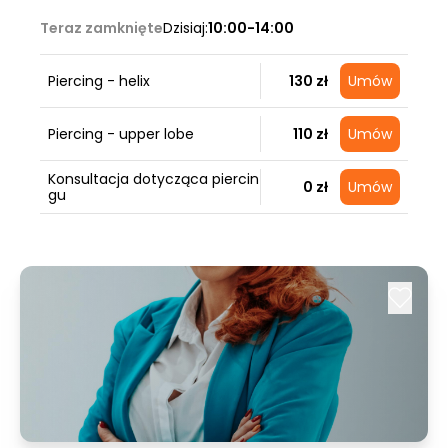
Teraz zamknięte
Dzisiaj:
10:00-14:00
Piercing - helix
130 zł
Umów
Piercing - upper lobe
110 zł
Umów
Konsultacja dotycząca piercin
0 zł
Umów
gu