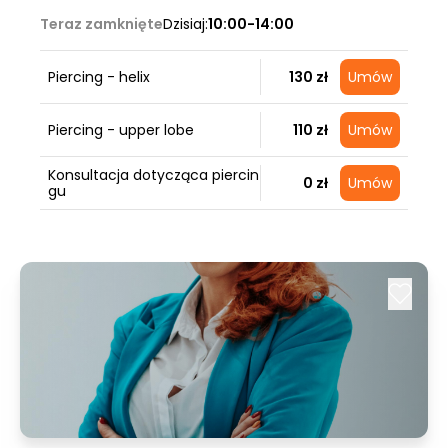
Teraz zamknięte
Dzisiaj:
10:00-14:00
Piercing - helix
130 zł
Umów
Piercing - upper lobe
110 zł
Umów
Konsultacja dotycząca piercin
0 zł
Umów
gu