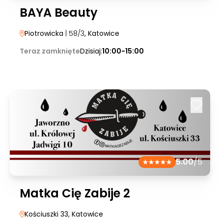
BAYA Beauty
Piotrowicka
| 58/3
, Katowice
Teraz zamknięte
Dzisiaj:
10:00-15:00
5.00
/5
Matka Cię Zabije 2
Kościuszki 33
, Katowice