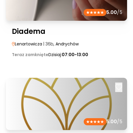
5.00
/5
Diadema
Lenartowicza
| 36b
, Andrychów
Teraz zamknięte
Dzisiaj:
07:00-13:00
5.00
/5