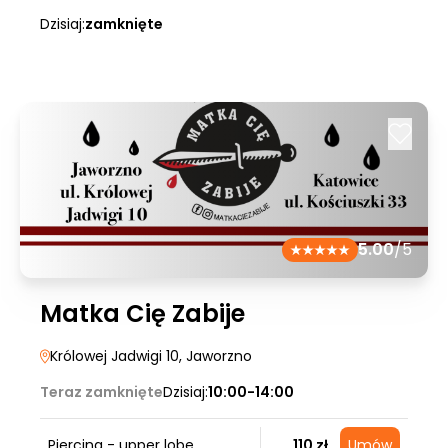
Dzisiaj:
zamknięte
5.00
/5
Matka Cię Zabije
Królowej Jadwigi 10
, Jaworzno
Teraz zamknięte
Dzisiaj:
10:00-14:00
Piercing - upper lobe
110 zł
Umów