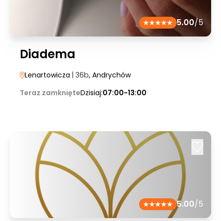
5.00
/5
Diadema
Lenartowicza
| 36b
, Andrychów
Teraz zamknięte
Dzisiaj:
07:00-13:00
5.00
/5