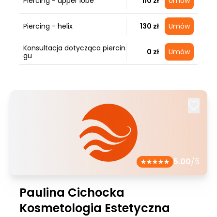
Piercing - upper lobe
110 zł
Umów
Piercing - helix
130 zł
Umów
Konsultacja dotycząca piercin
0 zł
Umów
gu
5.00
/5
Paulina Cichocka
Kosmetologia Estetyczna