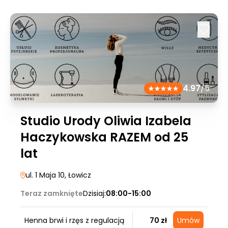
4.97
/5
Studio Urody Oliwia Izabela
Haczykowska RAZEM od 25
lat
ul. 1 Maja 10
, Łowicz
Teraz zamknięte
Dzisiaj:
08:00-15:00
Henna brwi i rzęs z regulacją
70 zł
Umów