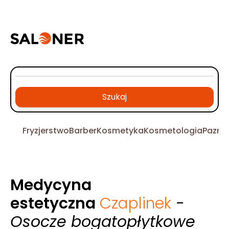
Szukaj
Fryzjerstwo
Barber
Kosmetyka
Kosmetologia
Pazno
Medycyna
estetyczna
Czaplinek
-
Osocze bogatopłytkowe