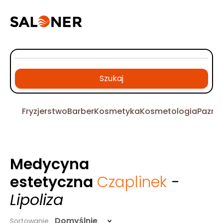
Szukaj
Fryzjerstwo
Barber
Kosmetyka
Kosmetologia
Pazno
Medycyna
estetyczna
Czaplinek
-
Lipoliza
Domyślnie
Sortowanie