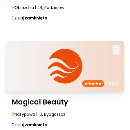
Objezdna
| 44
, Radziejów
Dzisiaj:
zamknięte
4.96
/5
Magical Beauty
Nasypowa
| 10
, Bydgoszcz
Dzisiaj:
zamknięte