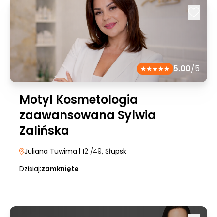
5.00
/5
Motyl Kosmetologia
zaawansowana Sylwia
Zalińska
Juliana Tuwima
| 12 /49
, Słupsk
Dzisiaj:
zamknięte