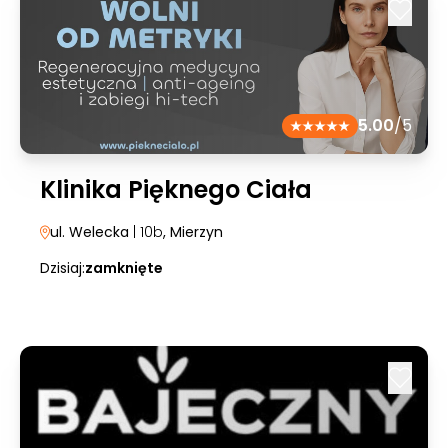
5.00
/5
Klinika Pięknego Ciała
ul. Welecka
| 10b
, Mierzyn
Dzisiaj:
zamknięte