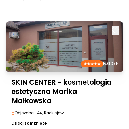
5.00
/5
SKIN CENTER - kosmetologia
estetyczna Marika
Małkowska
Objezdna
| 44
, Radziejów
Dzisiaj:
zamknięte