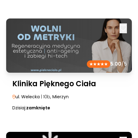
5.00
/5
Klinika Pięknego Ciała
ul. Welecka
| 10b
, Mierzyn
Dzisiaj:
zamknięte