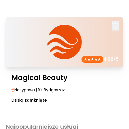
4.96
/5
Magical Beauty
Nasypowa
| 10
, Bydgoszcz
Dzisiaj:
zamknięte
Najpopularniejsze usługi