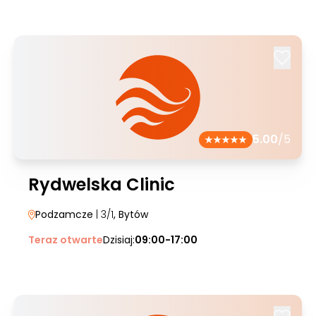
5.00
/5
Rydwelska Clinic
Podzamcze
| 3/1
, Bytów
Teraz otwarte
Dzisiaj:
09:00-17:00