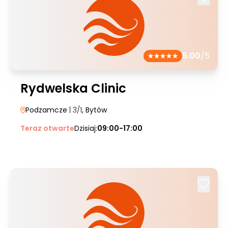
5.00
/5
Rydwelska Clinic
Podzamcze
| 3/1
, Bytów
Teraz otwarte
Dzisiaj:
09:00-17:00