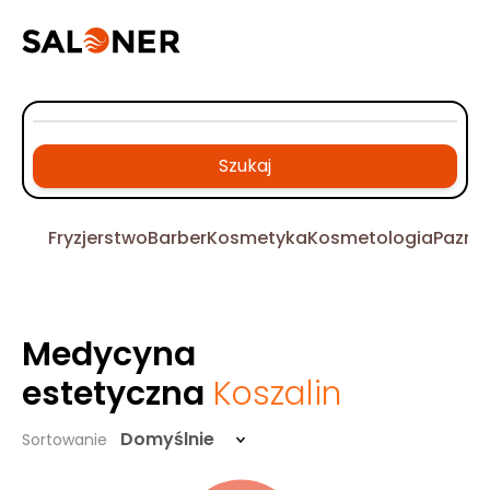
Szukaj
Fryzjerstwo
Barber
Kosmetyka
Kosmetologia
Pazno
Medycyna
estetyczna
Koszalin
Domyślnie
Sortowanie