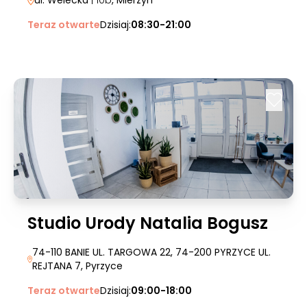
ul. Welecka
| 10b
, Mierzyn
Teraz otwarte
Dzisiaj:
08:30-21:00
Studio Urody Natalia Bogusz
74-110 BANIE UL. TARGOWA 22, 74-200 PYRZYCE UL.
REJTANA 7
, Pyrzyce
Teraz otwarte
Dzisiaj:
09:00-18:00