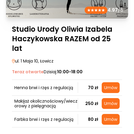
4.97
/5
Studio Urody Oliwia Izabela
Haczykowska RAZEM od 25
lat
ul. 1 Maja 10
, Łowicz
Teraz otwarte
Dzisiaj:
10:00-18:00
Henna brwi i rzęs z regulacją
70 zł
Umów
Makijaż okolicznościowy/wiecz
250 zł
Umów
orowy z pielęgnacją
Farbka brwi i rzęs z regulacją
80 zł
Umów