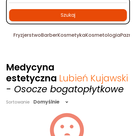
Szukaj
Fryzjerstwo
Barber
Kosmetyka
Kosmetologia
Pazno
Medycyna
estetyczna
Lubień Kujawski
- Osocze bogatopłytkowe
Domyślnie
Sortowanie