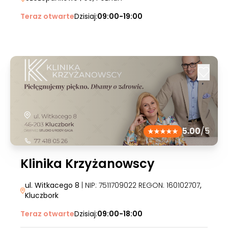
Teraz otwarte
Dzisiaj:
09:00-19:00
5.00
/5
Klinika Krzyżanowscy
ul. Witkacego 8
| NIP: 7511709022 REGON: 160102707
,
Kluczbork
Teraz otwarte
Dzisiaj:
09:00-18:00