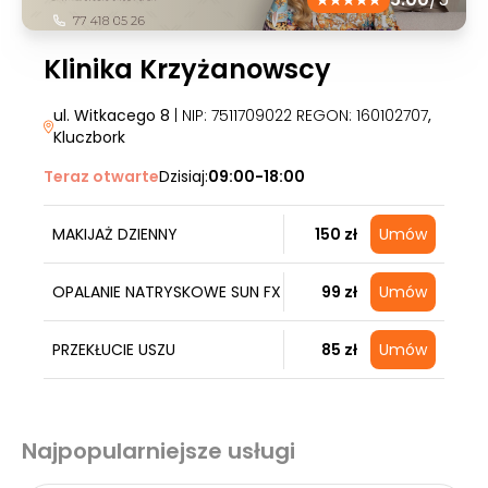
Klinika Krzyżanowscy
ul. Witkacego 8
| NIP: 7511709022 REGON: 160102707
,
Kluczbork
Teraz otwarte
Dzisiaj:
09:00-18:00
MAKIJAŻ DZIENNY
150 zł
Umów
OPALANIE NATRYSKOWE SUN FX
99 zł
Umów
PRZEKŁUCIE USZU
85 zł
Umów
Najpopularniejsze usługi