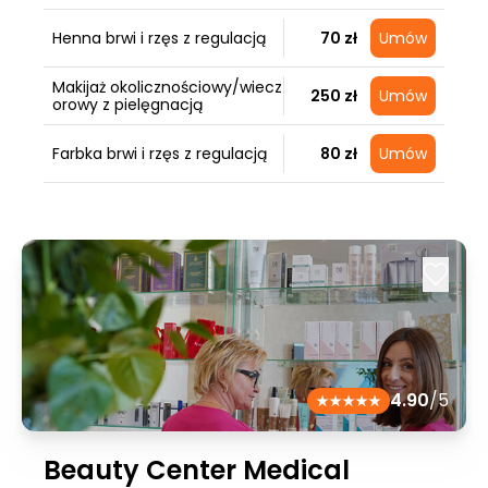
Henna brwi i rzęs z regulacją
70 zł
Umów
Makijaż okolicznościowy/wiecz
250 zł
Umów
orowy z pielęgnacją
Farbka brwi i rzęs z regulacją
80 zł
Umów
4.90
/5
Beauty Center Medical