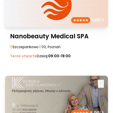
5.00
/5
Nanobeauty Medical SPA
Szczepankowo
| 99
, Poznań
Teraz otwarte
Dzisiaj:
09:00-19:00
5.00
/5