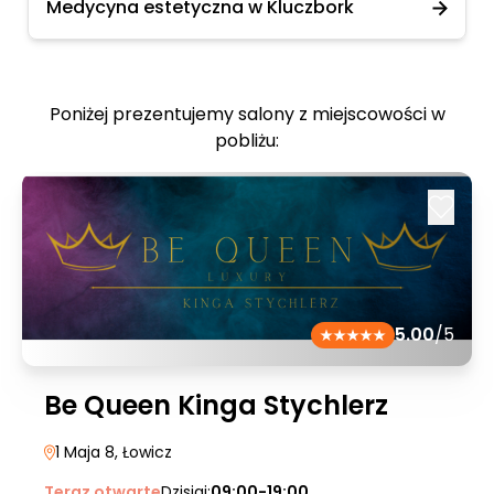
Medycyna estetyczna w Kluczbork
Poniżej prezentujemy salony z miejscowości w
pobliżu:
5.00
/5
Be Queen Kinga Stychlerz
1 Maja 8
, Łowicz
Teraz otwarte
Dzisiaj:
09:00-19:00