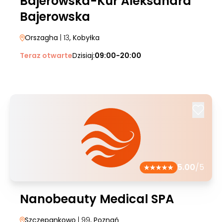
Bajerowska-Kur Aleksandra
Bajerowska
Orszagha
| 13
, Kobyłka
Teraz otwarte
Dzisiaj:
09:00-20:00
5.00
/5
Nanobeauty Medical SPA
Szczepankowo
| 99
, Poznań