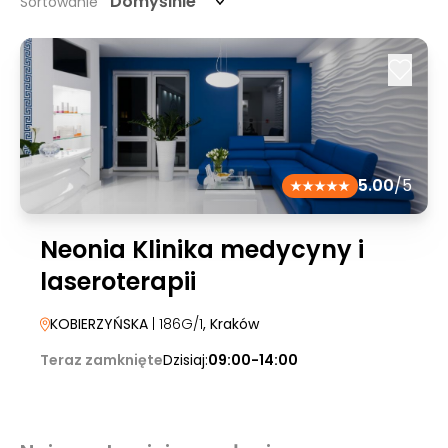
Domyślnie
Sortowanie
5.00
/5
Neonia Klinika medycyny i
laseroterapii
KOBIERZYŃSKA
| 186G/1
, Kraków
Teraz zamknięte
Dzisiaj:
09:00-14:00