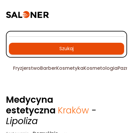
Szukaj
Fryzjerstwo
Barber
Kosmetyka
Kosmetologia
Pazno
Medycyna
estetyczna
Kraków
-
Lipoliza