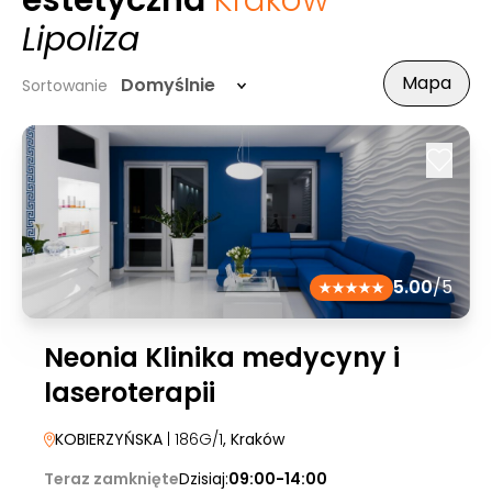
estetyczna
Kraków
-
Lipoliza
Mapa
Domyślnie
Sortowanie
5.00
/5
Neonia Klinika medycyny i
laseroterapii
KOBIERZYŃSKA
| 186G/1
, Kraków
Teraz zamknięte
Dzisiaj:
09:00-14:00