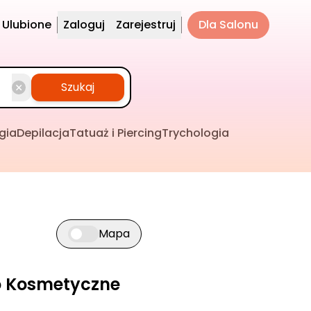
Ulubione
Zaloguj
Zarejestruj
Dla Salonu
Szukaj
gia
Depilacja
Tatuaż i Piercing
Trychologia
Mapa
Przełącz widok mapy
ko Kosmetyczne