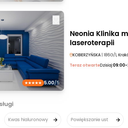
Neonia Klinika 
laseroterapii
KOBIERZYŃSKA
| 186G/1
, Kra
Teraz otwarte
Dzisiaj:
09:00-
5.00
/5
sługi
Kwas hialuronowy
Powiększanie ust