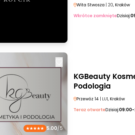
Wita Stwosza
| 20
, Kraków
Wkrótce zamknięte
Dzisiaj:
0
KGBeauty Kosme
Podologia
Przewóz 14
| LU1
, Kraków
Teraz otwarte
Dzisiaj:
09:00-
5.00
/5