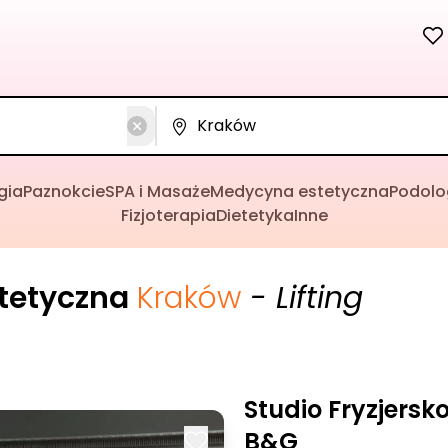
gia
Paznokcie
SPA i Masaże
Medycyna estetyczna
Podolo
Fizjoterapia
Dietetyka
Inne
tetyczna
Kraków
- Lifting
Studio Fryzjers
B&G