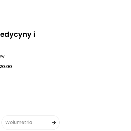
medycyny i
ków
20:00
Wolumetria