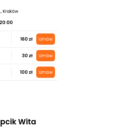
4
, Kraków
20:00
160 zł
Umów
30 zł
Umów
100 zł
Umów
opcik Wita