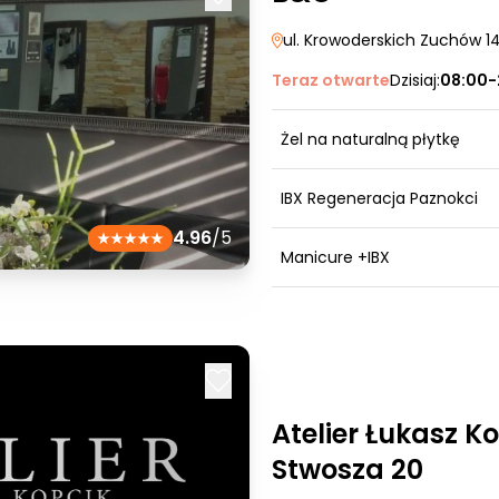
ul. Krowoderskich Zuchów 1
Teraz otwarte
Dzisiaj:
08:00-
Żel na naturalną płytkę
IBX Regeneracja Paznokci
4.96
/5
Manicure +IBX
Atelier Łukasz K
Stwosza 20