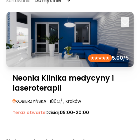
Domyślnie
Sortowanie
5.00
/5
Neonia Klinika medycyny i
laseroterapii
KOBIERZYŃSKA
| 186G/1
, Kraków
Teraz otwarte
Dzisiaj:
09:00-20:00