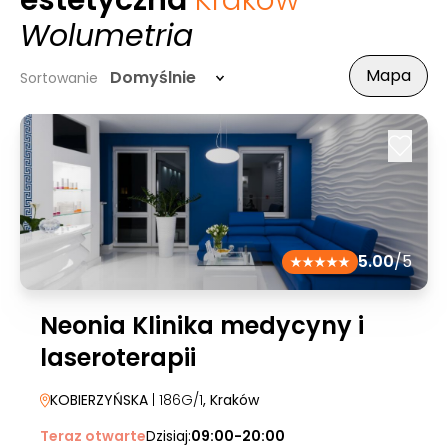
estetyczna
Kraków
-
Wolumetria
Mapa
Domyślnie
Sortowanie
5.00
/5
Neonia Klinika medycyny i
laseroterapii
KOBIERZYŃSKA
| 186G/1
, Kraków
Teraz otwarte
Dzisiaj:
09:00-20:00