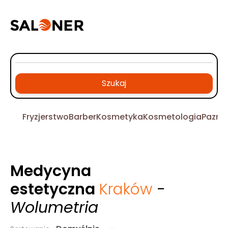
Szukaj
Fryzjerstwo
Barber
Kosmetyka
Kosmetologia
Pazno
Medycyna
estetyczna
Kraków
-
Wolumetria