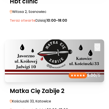
Hbt clinic
Witosa 2
, Sosnowiec
Teraz otwarte
Dzisiaj:
10:00-18:00
5.00
/5
Matka Cię Zabije 2
Kościuszki 33
, Katowice