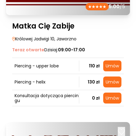
5.00
/5
Matka Cię Zabije
Królowej Jadwigi 10
, Jaworzno
Teraz otwarte
Dzisiaj:
09:00-17:00
Piercing - upper lobe
110 zł
Umów
Piercing - helix
130 zł
Umów
Konsultacja dotycząca piercin
0 zł
Umów
gu