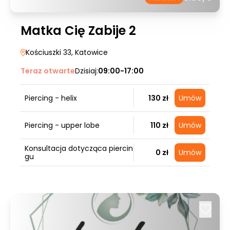
Matka Cię Zabije 2
Kościuszki 33
, Katowice
Teraz otwarte
Dzisiaj:
09:00-17:00
Piercing - helix
130 zł
Umów
Piercing - upper lobe
110 zł
Umów
Konsultacja dotycząca piercin
0 zł
Umów
gu