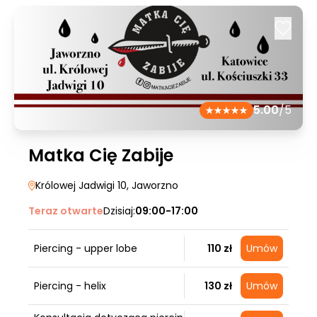
5.00
/5
Matka Cię Zabije
Królowej Jadwigi 10
, Jaworzno
Teraz otwarte
Dzisiaj:
09:00-17:00
Piercing - upper lobe
110 zł
Umów
Piercing - helix
130 zł
Umów