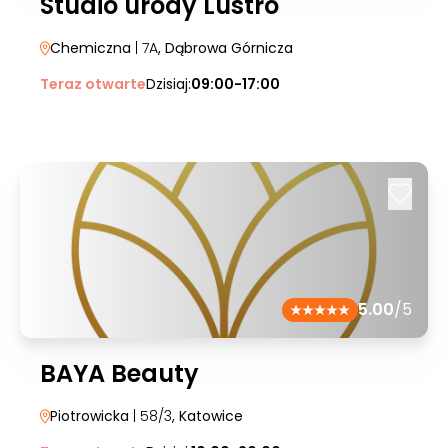
Studio urody Lustro
Chemiczna
| 7A
, Dąbrowa Górnicza
Teraz otwarte
Dzisiaj:
09:00-17:00
5.00
/5
BAYA Beauty
Piotrowicka
| 58/3
, Katowice