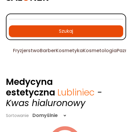
Szukaj
Fryzjerstwo
Barber
Kosmetyka
Kosmetologia
Pazno
Medycyna
estetyczna
Lubliniec
-
Kwas hialuronowy
Domyślnie
Sortowanie