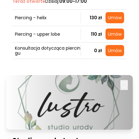
Teraz otwarte
Dzisiaj:
09:00-17:00
Piercing - helix
130 zł
Umów
Piercing - upper lobe
110 zł
Umów
Konsultacja dotycząca piercin
0 zł
Umów
gu