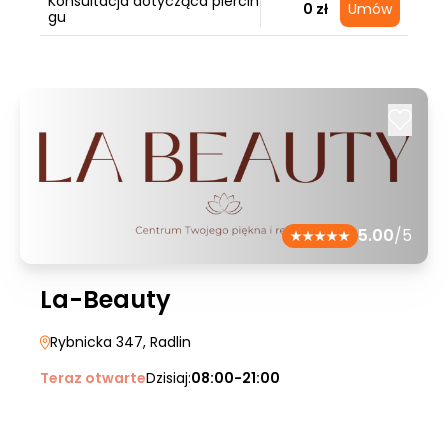
Konsultacja dotycząca piercin
0 zł
Umów
gu
5.00
/5
La-Beauty
Rybnicka 347
, Radlin
Teraz otwarte
Dzisiaj:
08:00-21:00