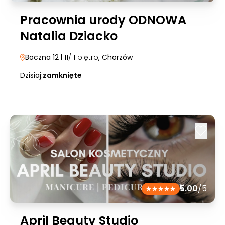
Pracownia urody ODNOWA
Natalia Dziacko
Boczna 12
| 11/ 1 piętro
, Chorzów
Dzisiaj:
zamknięte
5.00
/5
April Beauty Studio