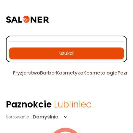
Szukaj
Fryzjerstwo
Barber
Kosmetyka
Kosmetologia
Pazno
Paznokcie
Lubliniec
Domyślnie
Sortowanie