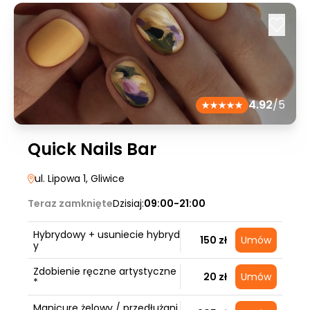
4.92
/5
Quick Nails Bar
ul. Lipowa 1
, Gliwice
Teraz zamknięte
Dzisiaj:
09:00-21:00
Hybrydowy + usuniecie hybryd
150 zł
Umów
y
Zdobienie ręczne artystyczne
20 zł
Umów
*
Manicure żelowy / przedłużani