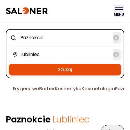
MENU
Szukaj
Fryzjerstwo
Barber
Kosmetyka
Kosmetologia
Pazno
Paznokcie
Lubliniec