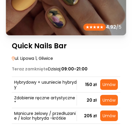
4.92
/5
Quick Nails Bar
ul. Lipowa 1
, Gliwice
Teraz zamknięte
Dzisiaj:
09:00-21:00
Hybrydowy + usuniecie hybryd
150 zł
Umów
y
Zdobienie ręczne artystyczne
20 zł
Umów
*
Manicure żelowy / przedłużani
205 zł
Umów
e / kolor hybryda -krótkie