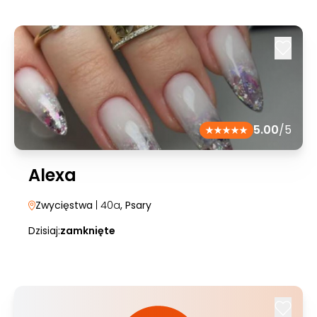
5.00
/5
Alexa
Zwycięstwa
| 40a
, Psary
Dzisiaj:
zamknięte