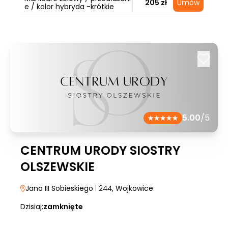
205 zł
Umów
e / kolor hybryda -krótkie
5.00
/5
CENTRUM URODY SIOSTRY
OLSZEWSKIE
Jana III Sobieskiego
| 244
, Wojkowice
Dzisiaj:
zamknięte