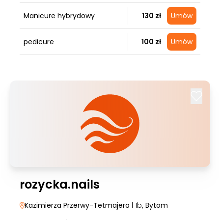
Manicure hybrydowy
130 zł
Umów
pedicure
100 zł
Umów
rozycka.nails
Kazimierza Przerwy-Tetmajera
| 1b
, Bytom