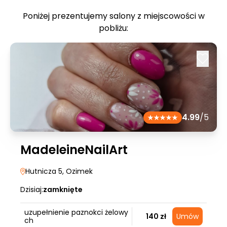
Poniżej prezentujemy salony z miejscowości w
pobliżu:
4.99
/5
MadeleineNailArt
Hutnicza 5
, Ozimek
Dzisiaj:
zamknięte
uzupełnienie paznokci żelowy
140 zł
Umów
ch