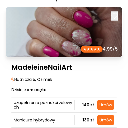
4.99
/5
MadeleineNailArt
Hutnicza 5
, Ozimek
Dzisiaj:
zamknięte
uzupełnienie paznokci żelowy
140 zł
Umów
ch
Manicure hybrydowy
130 zł
Umów