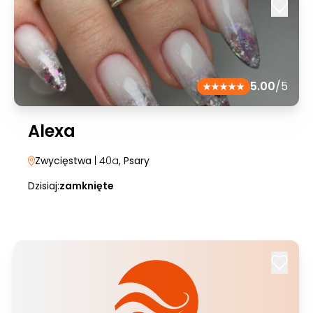
5.00
/5
Alexa
Zwycięstwa
| 40a
, Psary
Dzisiaj:
zamknięte