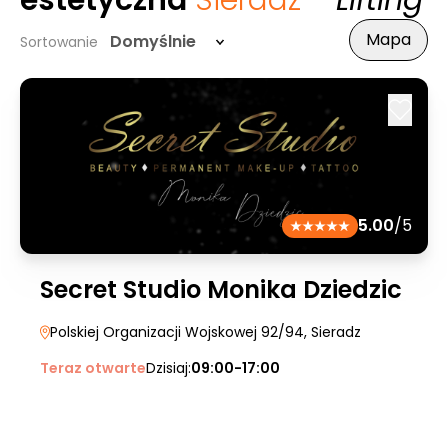
estetyczna
Sieradz
- Lifting
Mapa
Domyślnie
Sortowanie
5.00
/5
Secret Studio Monika Dziedzic
Polskiej Organizacji Wojskowej 92/94
, Sieradz
Teraz otwarte
Dzisiaj:
09:00-17:00