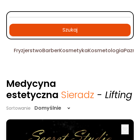
Szukaj
Fryzjerstwo
Barber
Kosmetyka
Kosmetologia
Pazno
Medycyna
estetyczna
Sieradz
- Lifting
Domyślnie
Sortowanie