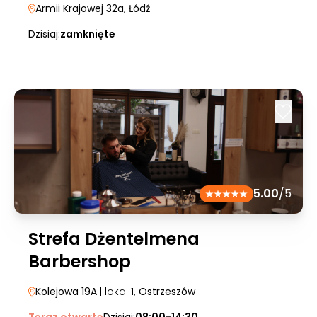
Armii Krajowej 32a
, Łódź
Dzisiaj:
zamknięte
5.00
/5
Strefa Dżentelmena
Barbershop
Kolejowa 19A
| lokal 1
, Ostrzeszów