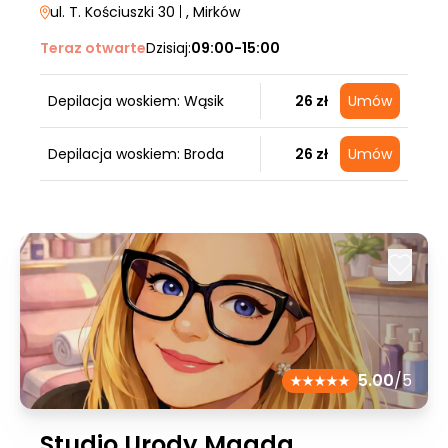
ul. T. Kościuszki 30
|
, Mirków
Teraz otwarte
Dzisiaj:
09:00-15:00
Depilacja woskiem: Wąsik
26 zł
Umów
Depilacja woskiem: Broda
26 zł
Umów
5.00
/5
Studio Urody Magda