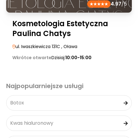
4.97
/5
Kosmetologia Estetyczna
Paulina Chatys
ul. Iwaszkiewicza 131C
, Oława
Wkrótce otwarte
Dzisiaj:
10:00-15:00
Najpopularniejsze usługi
Botox
Kwas hialuronowy