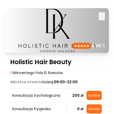
4.99
/5
Holistic Hair Beauty
Wincentego Pola 6
, Rzeszów
Wkrótce otwarte
Dzisiaj:
09:00-22:00
Konsultacja trychologiczna
200 zł
Umów
Konsultacja fryzjerska
0 zł
Umów