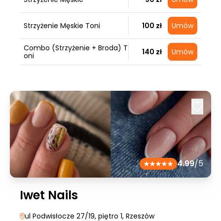
Strzyżenie Męskie Toni
100 zł
Umów
Combo (Strzyżenie + Broda) T
140 zł
Umów
oni
4.99
/5
Iwet Nails
ul Podwisłocze 27/19, piętro 1
, Rzeszów