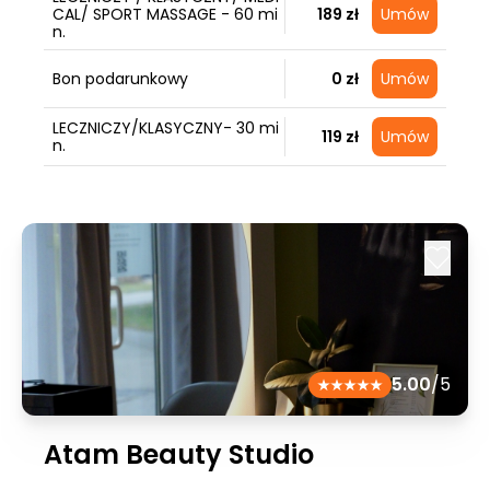
CAL/ SPORT MASSAGE - 60 mi
189 zł
Umów
n.
Bon podarunkowy
0 zł
Umów
LECZNICZY/KLASYCZNY- 30 mi
119 zł
Umów
n.
5.00
/5
Atam Beauty Studio