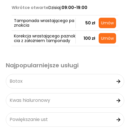
Wkrótce otwarte
Dzisiaj:
09:00-19:00
Tamponada wrastającego pa
50 zł
Umów
znokcia
Korekcja wrastającego paznok
100 zł
Umów
cia z założniem tamponady
Najpopularniejsze usługi
Botox
Kwas hialuronowy
Powiększanie ust