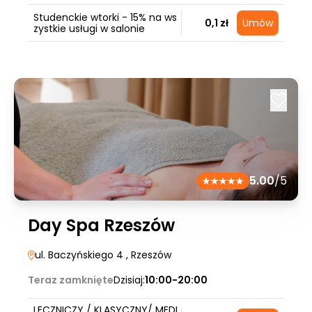
Studenckie wtorki - 15% na ws
0,1 zł
Umów
zystkie usługi w salonie
5.00
/5
Day Spa Rzeszów
ul. Baczyńskiego 4
, Rzeszów
Teraz zamknięte
Dzisiaj:
10:00-20:00
LECZNICZY / KLASYCZNY/ MEDI