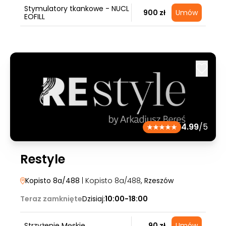
Stymulatory tkankowe - NUCL
900 zł
Umów
EOFILL
4.99
/5
Restyle
Kopisto 8a/488
| Kopisto 8a/488
, Rzeszów
Teraz zamknięte
Dzisiaj:
10:00-18:00
Strzyżenie Męskie
90 zł
Umów