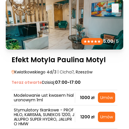
5.00
/5
Efekt Motyla Paulina Motyl
Kwiatkowskiego 4d/3
| Cicha7
, Rzeszów
Teraz otwarte
Dzisiaj:
07:00-17:00
Modelowanie ust kwasem hial
1000 zł
Umów
uronowym 1ml
Stymulatory tkankowe - PROF
HILO, KARISMA, SUNEKOS 1200, J
1200 zł
Umów
ALUPRO SUPER HYDRO, JALUPR
O HMW