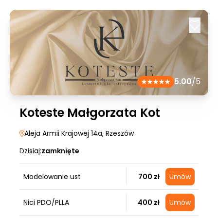
5.00
/5
Koteste Małgorzata Kot
Aleja Armii Krajowej 14a
, Rzeszów
Dzisiaj:
zamknięte
Modelowanie ust
700 zł
Umów
Nici PDO/PLLA
400 zł
Umów