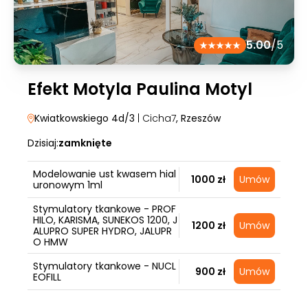
5.00
/5
Efekt Motyla Paulina Motyl
Kwiatkowskiego 4d/3
| Cicha7
, Rzeszów
Dzisiaj:
zamknięte
Modelowanie ust kwasem hial
1000 zł
Umów
uronowym 1ml
Stymulatory tkankowe - PROF
HILO, KARISMA, SUNEKOS 1200, J
1200 zł
Umów
ALUPRO SUPER HYDRO, JALUPR
O HMW
Stymulatory tkankowe - NUCL
900 zł
Umów
EOFILL