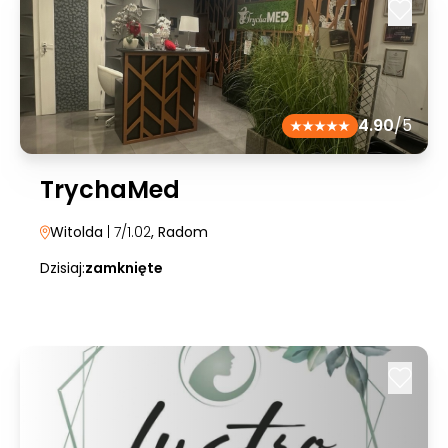
4.90
/5
TrychaMed
Witolda
| 7/1.02
, Radom
Dzisiaj:
zamknięte