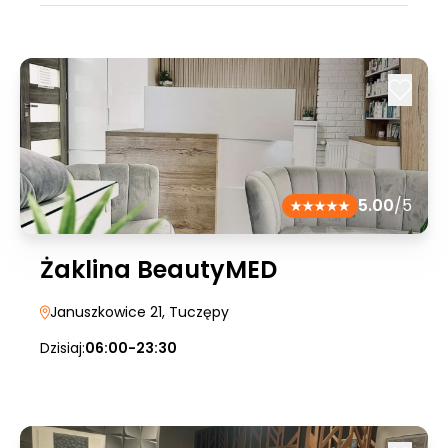
5.00
/5
Żaklina BeautyMED
Januszkowice 21
, Tuczępy
Dzisiaj:
06:00-23:30