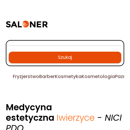
Szukaj
Fryzjerstwo
Barber
Kosmetyka
Kosmetologia
Pazno
Medycyna
estetyczna
Iwierzyce
- NICI
PDO