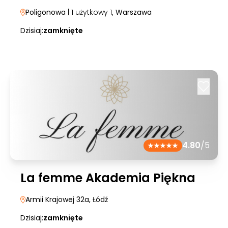
Poligonowa
| 1 użytkowy 1
, Warszawa
Dzisiaj:
zamknięte
4.80
/5
La femme Akademia Piękna
Armii Krajowej 32a
, Łódź
Dzisiaj:
zamknięte