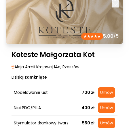
5.00
/5
Koteste Małgorzata Kot
Aleja Armii Krajowej 14a
, Rzeszów
Dzisiaj:
zamknięte
Modelowanie ust
700 zł
Umów
Nici PDO/PLLA
400 zł
Umów
Stymulator tkankowy twarz
550 zł
Umów