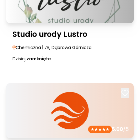
Studio urody Lustro
Chemiczna
| 7A
, Dąbrowa Górnicza
Dzisiaj:
zamknięte
5.00
/5