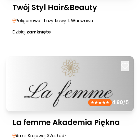
Twój Styl Hair&Beauty
Poligonowa
| 1 użytkowy 1
, Warszawa
Dzisiaj:
zamknięte
4.80
/5
La femme Akademia Piękna
Armii Krajowej 32a
, Łódź