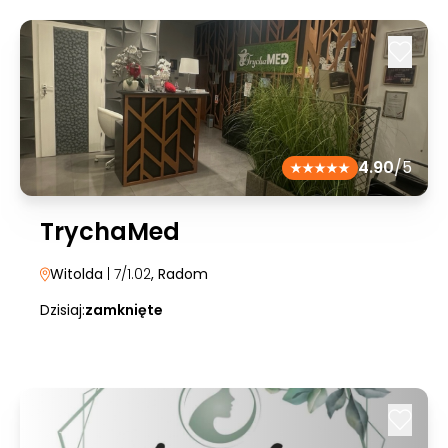
4.90
/5
TrychaMed
Witolda
| 7/1.02
, Radom
Dzisiaj:
zamknięte