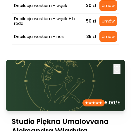
Depilacja woskiem - wąsik
30 zł
Umów
Depilacja woskiem - wąsik + b
50 zł
Umów
roda
Depilacja woskiem - nos
35 zł
Umów
5.00
/5
Studio Piękna Umalovvana
Aleksandra Władyka