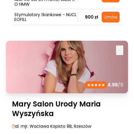
O HMW
Stymulatory tkankowe - NUCL
900 zł
Umów
EOFILL
4.98
/5
Mary Salon Urody Maria
Wyszyńska
al. mjr. Wacława Kopisto 8B
, Rzeszów