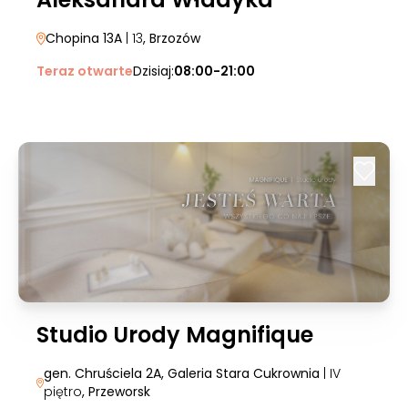
Chopina 13A
| 13
, Brzozów
Teraz otwarte
Dzisiaj:
08:00-21:00
Studio Urody Magnifique
gen. Chruściela 2A, Galeria Stara Cukrownia
| IV
piętro
, Przeworsk