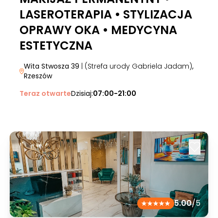
LASEROTERAPIA • STYLIZACJA
OPRAWY OKA • MEDYCYNA
ESTETYCZNA
Wita Stwosza 39
| (Strefa urody Gabriela Jadam)
,
Rzeszów
Teraz otwarte
Dzisiaj:
07:00-21:00
5.00
/5