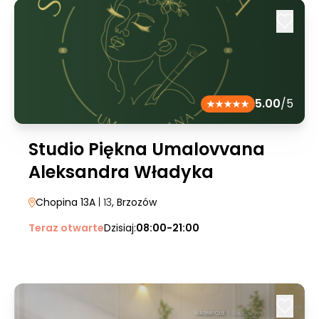
5.00
/5
Studio Piękna Umalovvana
Aleksandra Władyka
Chopina 13A
| 13
, Brzozów
Teraz otwarte
Dzisiaj:
08:00-21:00