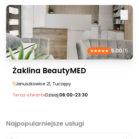
5.00
/5
Żaklina BeautyMED
Januszkowice 21
, Tuczępy
Teraz otwarte
Dzisiaj:
06:00-23:30
Najpopularniejsze usługi