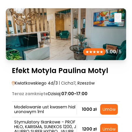
5.00
/5
Efekt Motyla Paulina Motyl
Kwiatkowskiego 4d/3
| Cicha7
, Rzeszów
Teraz zamknięte
Dzisiaj:
07:00-17:00
Modelowanie ust kwasem hial
1000 zł
Umów
uronowym 1ml
Stymulatory tkankowe - PROF
HILO, KARISMA, SUNEKOS 1200, J
1200 zł
Umów
ALUPRO SUPER HYDRO, JALUPR