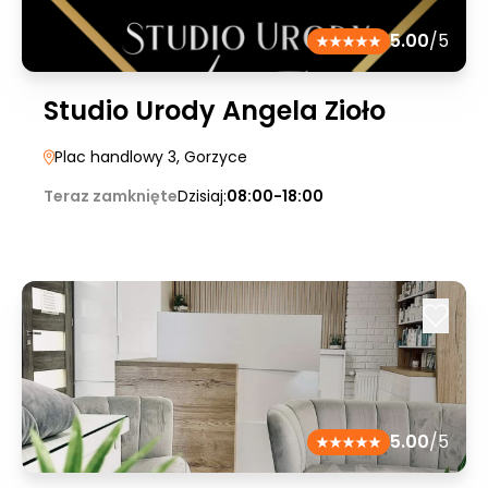
5.00
/5
Studio Urody Angela Zioło
Plac handlowy 3
, Gorzyce
Teraz zamknięte
Dzisiaj:
08:00-18:00
5.00
/5