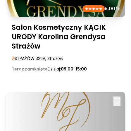
5.00
/5
Salon Kosmetyczny KĄCIK
URODY Karolina Grendysa
Strażów
STRAŻÓW 325A
, Strażów
Teraz zamknięte
Dzisiaj:
09:00-15:00