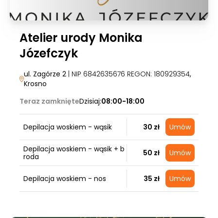
Atelier urody Monika
Józefczyk
ul. Zagórze 2
| NIP 6842635676 REGON: 180929354
,
Krosno
Teraz zamknięte
Dzisiaj:
08:00-18:00
Depilacja woskiem - wąsik
30 zł
Umów
Depilacja woskiem - wąsik + b
50 zł
Umów
roda
Depilacja woskiem - nos
35 zł
Umów