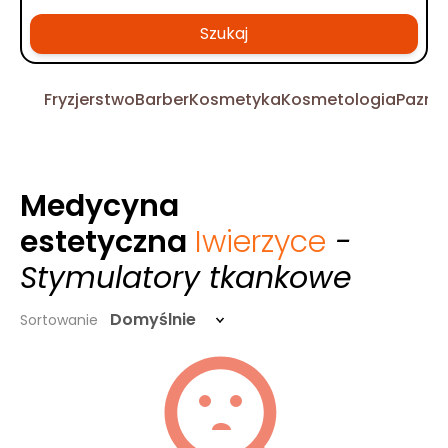
Szukaj
Fryzjerstwo
Barber
Kosmetyka
Kosmetologia
Pazno
Medycyna
estetyczna
Iwierzyce
-
Stymulatory tkankowe
Domyślnie
Sortowanie