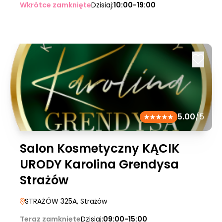
Wkrótce zamknięte
Dzisiaj:
10:00-19:00
5.00
/5
Salon Kosmetyczny KĄCIK
URODY Karolina Grendysa
Strażów
STRAŻÓW 325A
, Strażów
Teraz zamknięte
Dzisiaj:
09:00-15:00