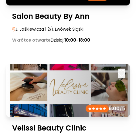
Salon Beauty By Ann
J. Jaśkiewicza
| 2/1
, Lwówek Śląski
Wkrótce otwarte
Dzisiaj:
10:00-18:00
5.00
/5
Velissi Beauty Clinic