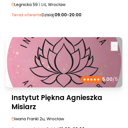
Legnicka 59
| U4
, Wrocław
Teraz otwarte
Dzisiaj:
09:00-20:00
5.00
/5
Instytut Piękna Agnieszka
Misiarz
Iwana Franki 2u
, Wrocław