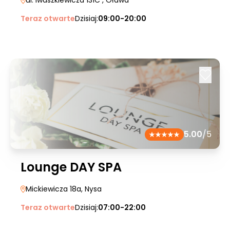
ul. Iwaszkiewicza 131C
, Oława
Teraz otwarte
Dzisiaj:
09:00-20:00
5.00
/5
Lounge DAY SPA
Mickiewicza 18a
, Nysa
Teraz otwarte
Dzisiaj:
07:00-22:00