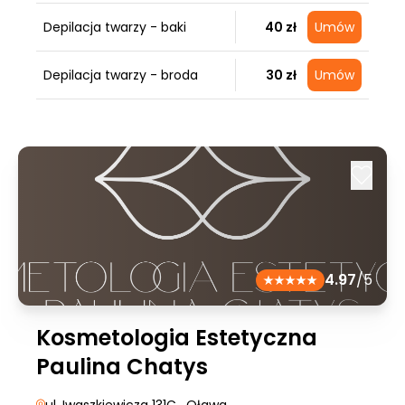
Depilacja twarzy - baki
40 zł
Umów
Depilacja twarzy - broda
30 zł
Umów
4.97
/5
Kosmetologia Estetyczna
Paulina Chatys