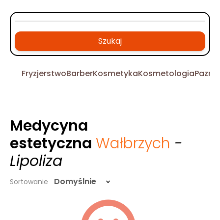
Szukaj
Fryzjerstwo
Barber
Kosmetyka
Kosmetologia
Pazno
Medycyna
estetyczna
Wałbrzych
-
Lipoliza
Domyślnie
Sortowanie