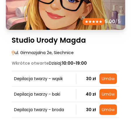
5.00
/5
Studio Urody Magda
ul. Gimnazjalna 2e
, Siechnice
Wkrótce otwarte
Dzisiaj:
10:00-19:00
Depilacja twarzy - wąsik
30 zł
Umów
Depilacja twarzy - baki
40 zł
Umów
Depilacja twarzy - broda
30 zł
Umów