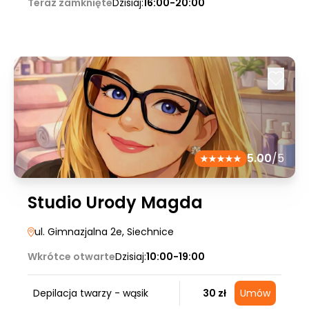
Teraz zamknięte
Dzisiaj:
16:00-20:00
5.00
/5
Studio Urody Magda
ul. Gimnazjalna 2e
, Siechnice
Wkrótce otwarte
Dzisiaj:
10:00-19:00
Depilacja twarzy - wąsik
30 zł
Umów