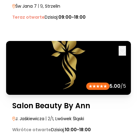
Św Jana 7
| 9
, Strzelin
Teraz otwarte
Dzisiaj:
09:00-18:00
5.00
/5
Salon Beauty By Ann
J. Jaśkiewicza
| 2/1
, Lwówek Śląski
Wkrótce otwarte
Dzisiaj:
10:00-18:00