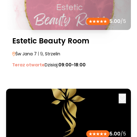
5.00
/5
Estetic Beauty Room
Św Jana 7
| 9
, Strzelin
Teraz otwarte
Dzisiaj:
09:00-18:00
5.00
/5