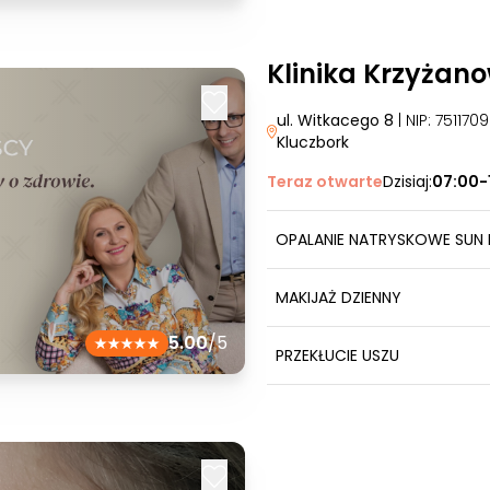
Klinika Krzyżan
ul. Witkacego 8
| NIP: 75117
Kluczbork
Teraz otwarte
Dzisiaj:
07:00-
OPALANIE NATRYSKOWE SUN 
MAKIJAŻ DZIENNY
5.00
/5
PRZEKŁUCIE USZU