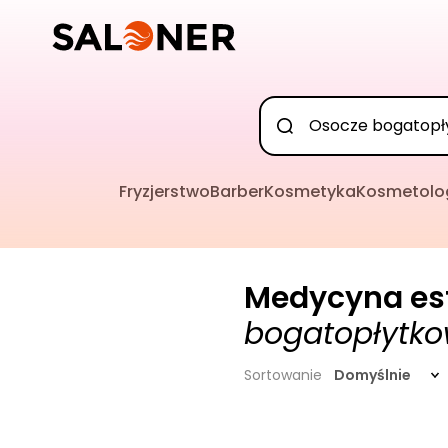
Fryzjerstwo
Barber
Kosmetyka
Kosmetolo
Medycyna es
bogatopłytk
Sortowanie
Domyślnie