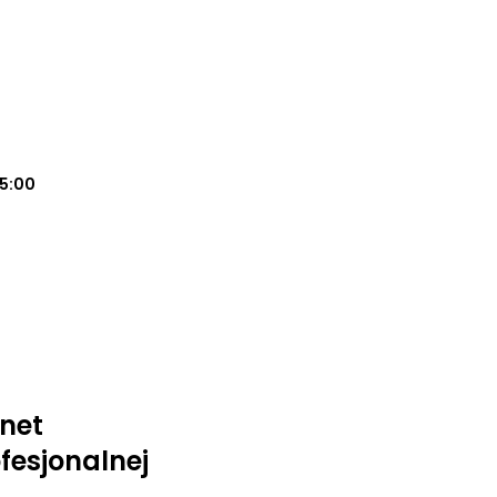
15:00
inet
fesjonalnej