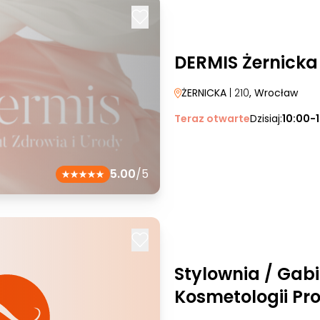
DERMIS Żernicka
ŻERNICKA
| 210
, Wrocław
Teraz otwarte
Dzisiaj:
10:00-
5.00
/5
Stylownia / Gab
Kosmetologii Pro