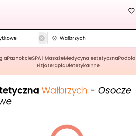
gia
Paznokcie
SPA i Masaże
Medycyna estetyczna
Podolo
Fizjoterapia
Dietetyka
Inne
tetyczna
Wałbrzych
- Osocze
owe