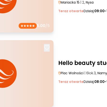
Mariacka 15
| 2
, Nysa
Teraz otwarte
Dzisiaj:
09:00-
5.00
/5
Hello beauty stu
Plac Wolności
| 6lok.3
, Nam
Teraz otwarte
Dzisiaj:
08:00-