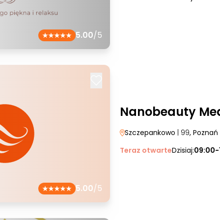
5.00
/5
Nanobeauty Med
Szczepankowo
| 99
, Poznań
Teraz otwarte
Dzisiaj:
09:00-
5.00
/5