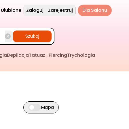
Ulubione
Zaloguj
Zarejestruj
Dla Salonu
Szukaj
gia
Depilacja
Tatuaż i Piercing
Trychologia
Mapa
Przełącz widok mapy