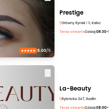
Prestige
Główny Rynek
| 11
, Kalisz
Teraz otwarte
Dzisiaj:
08:30-
5.00
/5
La-Beauty
Rybnicka 347
, Radlin
Teraz otwarte
Dzisiaj:
08:00-