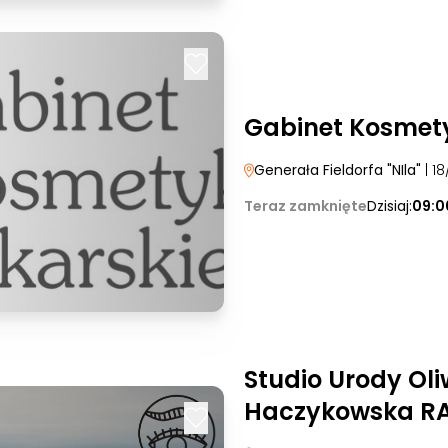
Gabinet Kosmety
Generała Fieldorfa "NIla"
| 18
Teraz zamknięte
Dzisiaj:
09:0
Studio Urody Oli
Haczykowska RA