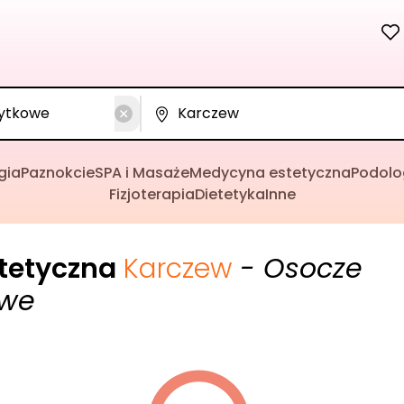
gia
Paznokcie
SPA i Masaże
Medycyna estetyczna
Podolo
Fizjoterapia
Dietetyka
Inne
tetyczna
Karczew
- Osocze
owe