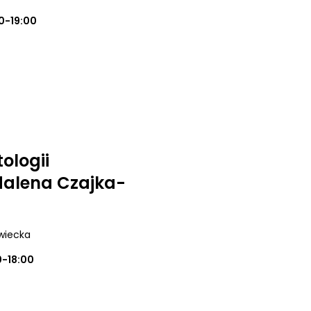
0-19:00
ologii
alena Czajka-
wiecka
0-18:00