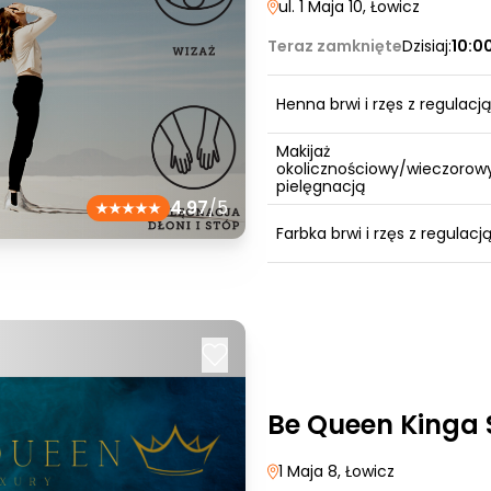
ul. 1 Maja 10
, Łowicz
Teraz zamknięte
Dzisiaj:
10:0
Henna brwi i rzęs z regulacją
Makijaż
okolicznościowy/wieczorowy
pielęgnacją
4.97
/5
Farbka brwi i rzęs z regulacj
Be Queen Kinga 
1 Maja 8
, Łowicz