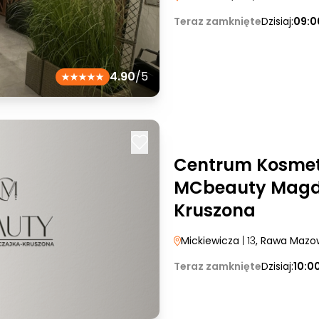
Teraz zamknięte
Dzisiaj:
09:0
4.90
/5
Centrum Kosmet
MCbeauty Magd
Kruszona
Mickiewicza
| 13
, Rawa Mazo
Teraz zamknięte
Dzisiaj:
10:0