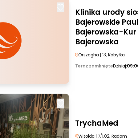
Klinika urody sio
Bajerowskie Pau
Bajerowska-Kur
Bajerowska
Orszagha
| 13
, Kobyłka
Teraz zamknięte
Dzisiaj:
09:0
TrychaMed
Witolda
| 7/1.02
, Radom