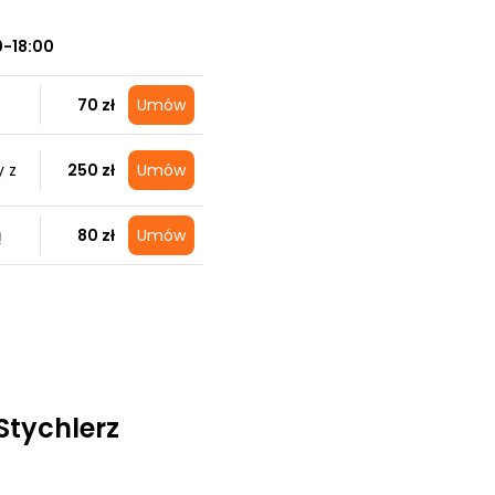
0-18:00
70 zł
Umów
 z
250 zł
Umów
ą
80 zł
Umów
Stychlerz