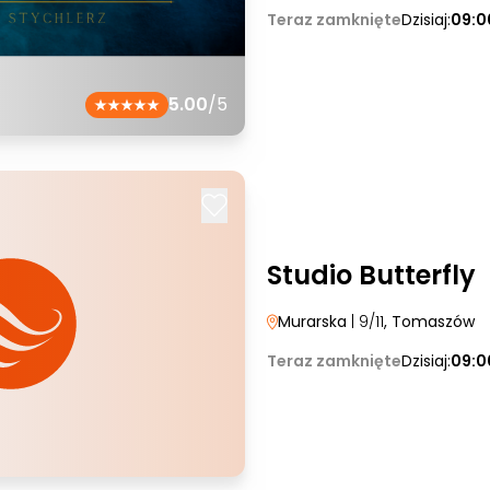
Teraz zamknięte
Dzisiaj:
09:0
5.00
/5
Studio Butterfly
Murarska
| 9/11
, Tomaszów
Teraz zamknięte
Dzisiaj:
09:0