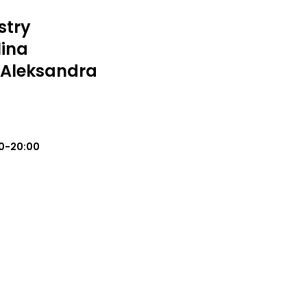
stry
lina
 Aleksandra
0-20:00