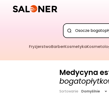
Fryzjerstwo
Barber
Kosmetyka
Kosmetolo
Medycyna es
bogatopłytk
Sortowanie
Domyślnie