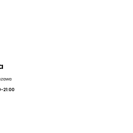
a
szawa
0-21:00