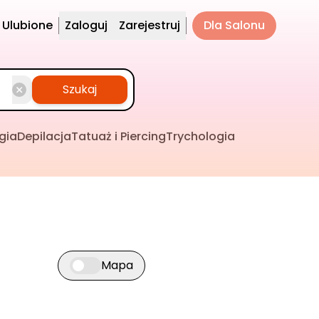
Ulubione
Zaloguj
Zarejestruj
Dla Salonu
Szukaj
gia
Depilacja
Tatuaż i Piercing
Trychologia
Mapa
Przełącz widok mapy