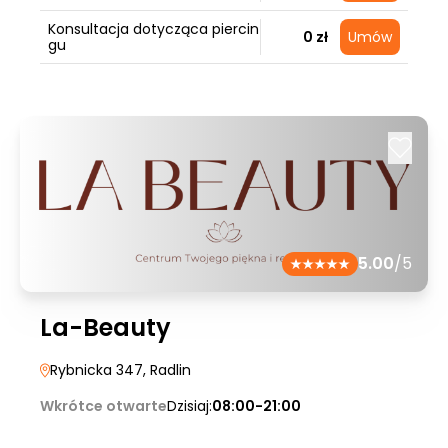
Konsultacja dotycząca piercin
0 zł
Umów
gu
5.00
/5
La-Beauty
Rybnicka 347
, Radlin
Wkrótce otwarte
Dzisiaj:
08:00-21:00