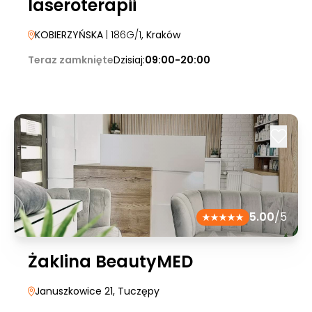
laseroterapii
KOBIERZYŃSKA
| 186G/1
, Kraków
Teraz zamknięte
Dzisiaj:
09:00-20:00
5.00
/5
Żaklina BeautyMED
Januszkowice 21
, Tuczępy