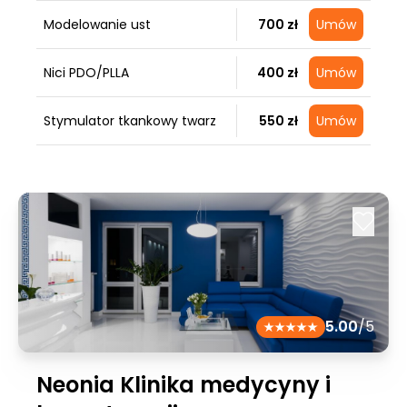
Modelowanie ust
700 zł
Umów
Nici PDO/PLLA
400 zł
Umów
Stymulator tkankowy twarz
550 zł
Umów
5.00
/5
Neonia Klinika medycyny i