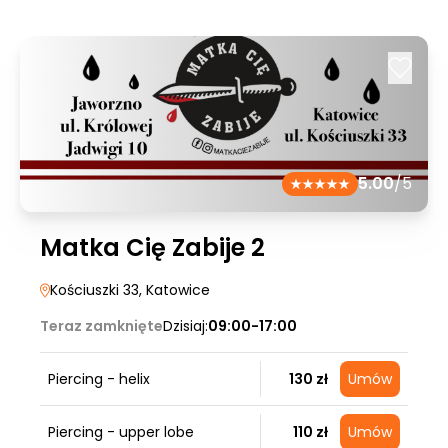
5.00
/5
Matka Cię Zabije 2
Kościuszki 33
, Katowice
Teraz zamknięte
Dzisiaj:
09:00-17:00
Piercing - helix
130 zł
Umów
Piercing - upper lobe
110 zł
Umów