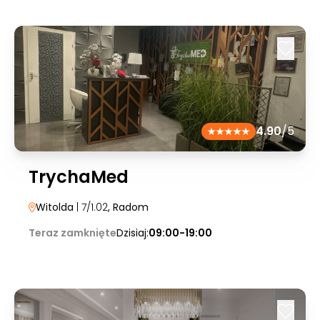
4.90
/5
TrychaMed
Witolda
| 7/1.02
, Radom
Teraz zamknięte
Dzisiaj:
09:00-19:00