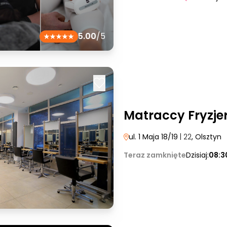
5.00
/5
Matraccy Fryzje
ul. 1 Maja 18/19
| 22
, Olsztyn
Teraz zamknięte
Dzisiaj:
08:3