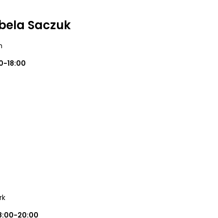
abela Saczuk
m
0-18:00
rk
8:00-20:00