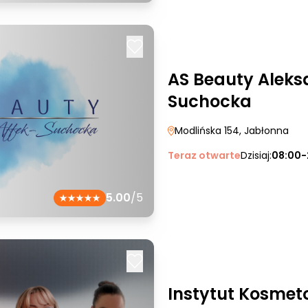
AS Beauty Aleks
Suchocka
Modlińska 154
, Jabłonna
Teraz otwarte
Dzisiaj:
08:00-
5.00
/5
Instytut Kosmeto