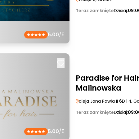
Teraz zamknięte
Dzisiaj:
09:0
5.00
/5
Paradise for Hai
Malinowska
aleja Jana Pawła II 6D
| 4
, G
Teraz zamknięte
Dzisiaj:
09:0
5.00
/5