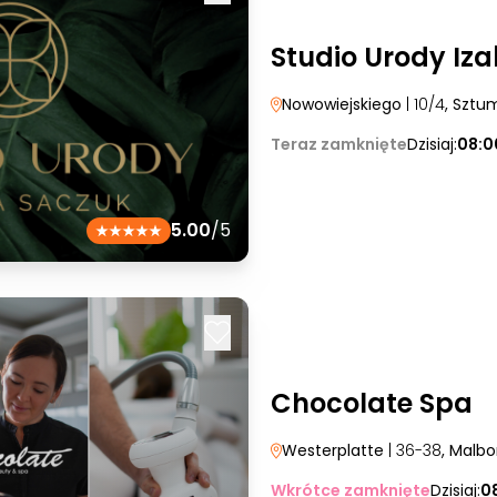
Studio Urody Iz
Nowowiejskiego
| 10/4
, Sztu
Teraz zamknięte
Dzisiaj:
08:0
5.00
/5
Chocolate Spa
Westerplatte
| 36-38
, Malbo
Wkrótce zamknięte
Dzisiaj:
0