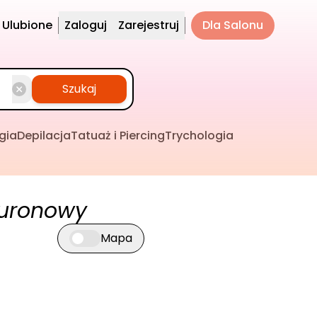
Ulubione
Zaloguj
Zarejestruj
Dla Salonu
Szukaj
gia
Depilacja
Tatuaż i Piercing
Trychologia
luronowy
Mapa
Przełącz widok mapy