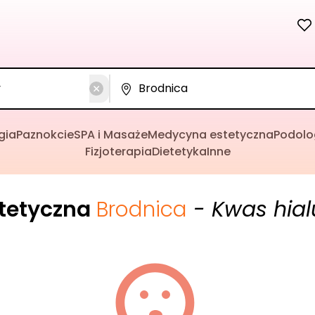
gia
Paznokcie
SPA i Masaże
Medycyna estetyczna
Podolo
Fizjoterapia
Dietetyka
Inne
tetyczna
Brodnica
- Kwas hia