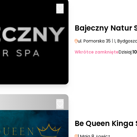
Bajeczny Natur 
ul. Pomorska 35
| 1
, Bydgosz
Wkrótce zamknięte
Dzisiaj:
1
Be Queen Kinga 
1 Maja 8
, Łowicz