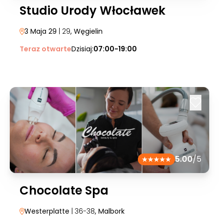
Studio Urody Włocławek
3 Maja 29
| 29
, Węgielin
Teraz otwarte
Dzisiaj:
07:00-19:00
5.00
/5
Chocolate Spa
Westerplatte
| 36-38
, Malbork