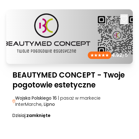
4.92
/5
BEAUTYMED CONCEPT - Twoje
pogotowie estetyczne
Wojska Polskiego 16
| pasaż w markecie
InterMarche
, Lipno
Dzisiaj:
zamknięte