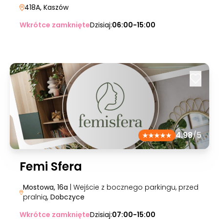
418A
, Kaszów
Wkrótce zamknięte
Dzisiaj:
06:00-15:00
4.98
/5
Femi Sfera
Mostowa, 16a
| Wejście z bocznego parkingu, przed
pralnią
, Dobczyce
Wkrótce zamknięte
Dzisiaj:
07:00-15:00