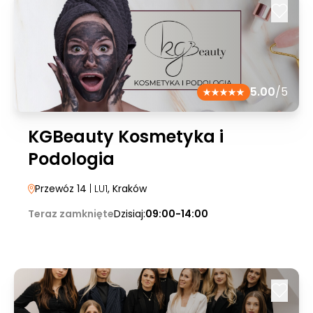
5.00
/5
KGBeauty Kosmetyka i
Podologia
Przewóz 14
| LU1
, Kraków
Teraz zamknięte
Dzisiaj:
09:00-14:00