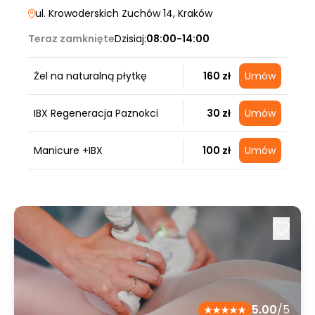
ul. Krowoderskich Zuchów 14
, Kraków
Teraz zamknięte
Dzisiaj:
08:00-14:00
Żel na naturalną płytkę
160 zł
Umów
IBX Regeneracja Paznokci
30 zł
Umów
Manicure +IBX
100 zł
Umów
5.00
/5