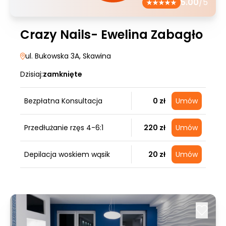
5.00
/5
Crazy Nails- Ewelina Zabagło
ul. Bukowska 3A
, Skawina
Dzisiaj:
zamknięte
Bezpłatna Konsultacja
0 zł
Umów
Przedłużanie rzęs 4-6:1
220 zł
Umów
Depilacja woskiem wąsik
20 zł
Umów