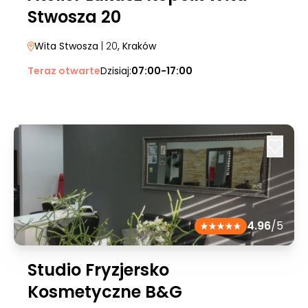
Stwosza 20
Wita Stwosza
| 20
, Kraków
Teraz otwarte
Dzisiaj:
07:00-17:00
4.96
/5
Studio Fryzjersko
Kosmetyczne B&G