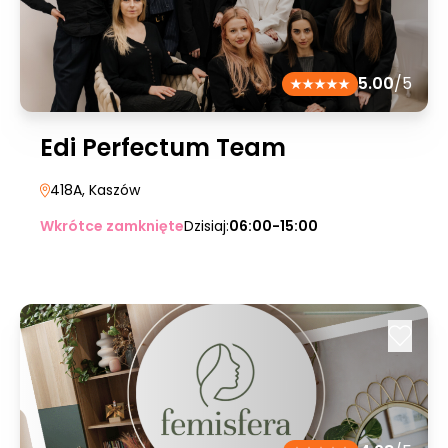
5.00
/5
Edi Perfectum Team
418A
, Kaszów
Wkrótce zamknięte
Dzisiaj:
06:00-15:00