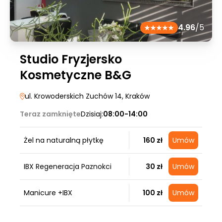
4.96
/5
Studio Fryzjersko
Kosmetyczne B&G
ul. Krowoderskich Zuchów 14
, Kraków
Teraz zamknięte
Dzisiaj:
08:00-14:00
Żel na naturalną płytkę
160 zł
Umów
IBX Regeneracja Paznokci
30 zł
Umów
Manicure +IBX
100 zł
Umów