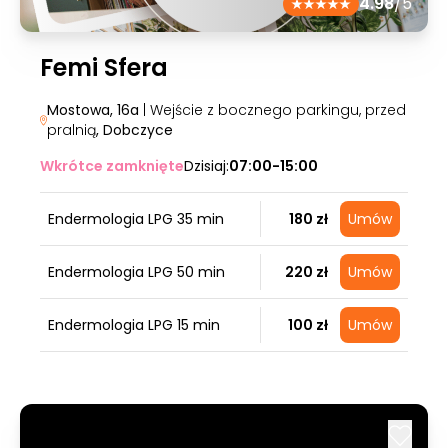
4.98
/5
Femi Sfera
Mostowa, 16a
| Wejście z bocznego parkingu, przed
pralnią
, Dobczyce
Wkrótce zamknięte
Dzisiaj:
07:00-15:00
Endermologia LPG 35 min
180 zł
Umów
Endermologia LPG 50 min
220 zł
Umów
Endermologia LPG 15 min
100 zł
Umów