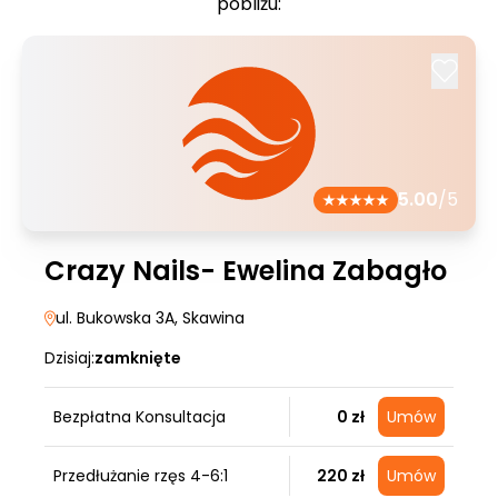
pobliżu:
5.00
/5
Crazy Nails- Ewelina Zabagło
ul. Bukowska 3A
, Skawina
Dzisiaj:
zamknięte
Bezpłatna Konsultacja
0 zł
Umów
Przedłużanie rzęs 4-6:1
220 zł
Umów