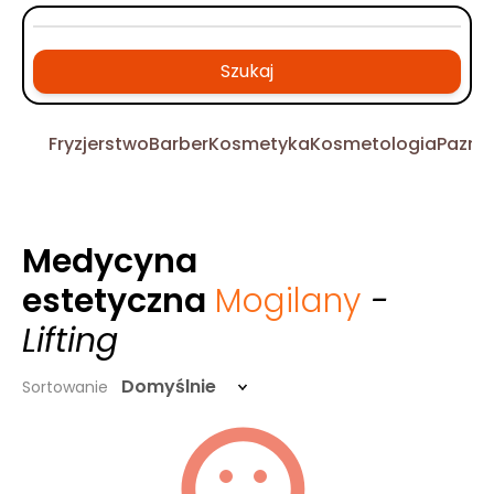
Szukaj
Fryzjerstwo
Barber
Kosmetyka
Kosmetologia
Pazno
Medycyna
estetyczna
Mogilany
-
Lifting
Domyślnie
Sortowanie