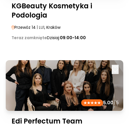
KGBeauty Kosmetyka i
Podologia
Przewóz 14
| LU1
, Kraków
Teraz zamknięte
Dzisiaj:
09:00-14:00
5.00
/5
Edi Perfectum Team