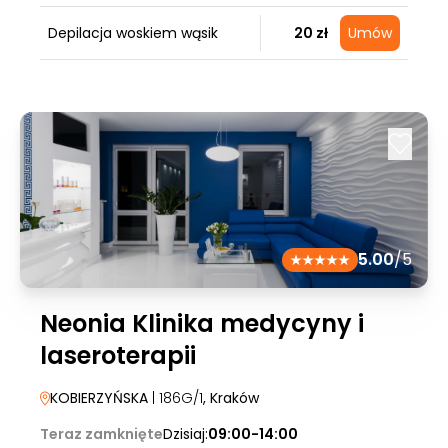
Depilacja woskiem wąsik
20 zł
Umów
5.00
/5
Neonia Klinika medycyny i
laseroterapii
KOBIERZYŃSKA
| 186G/1
, Kraków
Teraz zamknięte
Dzisiaj:
09:00-14:00