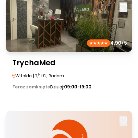
4.90
/5
TrychaMed
Witolda
| 7/1.02
, Radom
Teraz zamknięte
Dzisiaj:
09:00-19:00