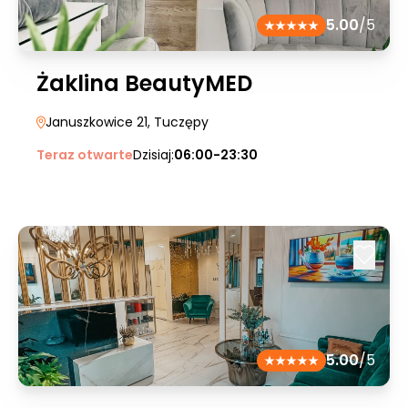
5.00
/5
Żaklina BeautyMED
Januszkowice 21
, Tuczępy
Teraz otwarte
Dzisiaj:
06:00-23:30
5.00
/5