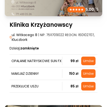
5.00
/5
Klinika Krzyżanowscy
ul. Witkacego 8
| NIP: 7511709022 REGON: 160102707
,
Kluczbork
Dzisiaj:
zamknięte
OPALANIE NATRYSKOWE SUN FX
99 zł
Umów
MAKIJAŻ DZIENNY
150 zł
Umów
PRZEKŁUCIE USZU
85 zł
Umów