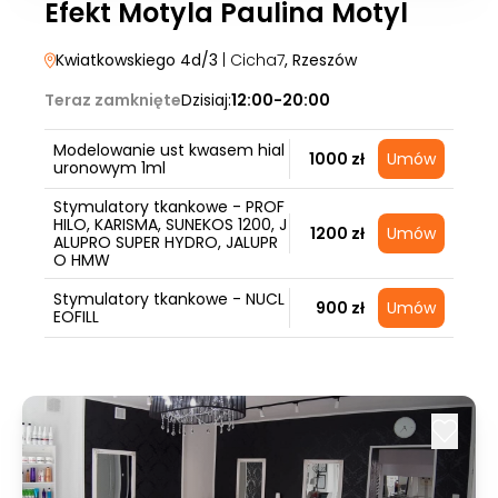
Efekt Motyla Paulina Motyl
Kwiatkowskiego 4d/3
| Cicha7
, Rzeszów
Teraz zamknięte
Dzisiaj:
12:00-20:00
Modelowanie ust kwasem hial
1000 zł
Umów
uronowym 1ml
Stymulatory tkankowe - PROF
HILO, KARISMA, SUNEKOS 1200, J
1200 zł
Umów
ALUPRO SUPER HYDRO, JALUPR
O HMW
Stymulatory tkankowe - NUCL
900 zł
Umów
EOFILL