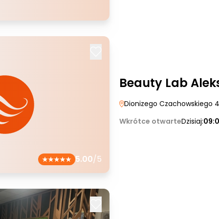
Beauty Lab Alek
Dionizego Czachowskiego 
Wkrótce otwarte
Dzisiaj:
09:
5.00
/5