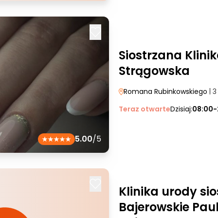
Siostrzana Klinik
Strągowska
Romana Rubinkowskiego
| 3
Teraz otwarte
Dzisiaj:
08:00-
5.00
/5
Klinika urody sio
Bajerowskie Pau