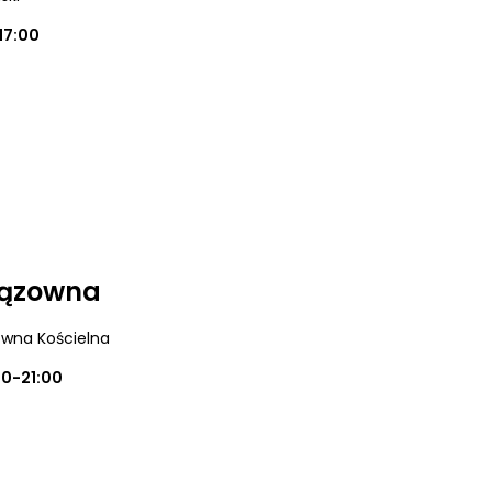
17:00
iązowna
owna Kościelna
00-21:00