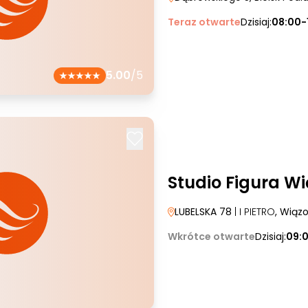
Teraz otwarte
Dzisiaj:
08:00-
5.00
/5
Studio Figura W
LUBELSKA 78
| I PIETRO
, Wiąz
Wkrótce otwarte
Dzisiaj:
09: