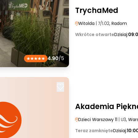
TrychaMed
Witolda
| 7/1.02
, Radom
Wkrótce otwarte
Dzisiaj:
09:
4.90
/5
Akademia Piękn
Dzieci Warszawy 11
| U3
, War
Teraz zamknięte
Dzisiaj:
10:0