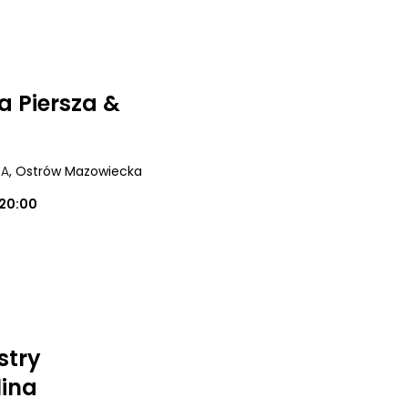
a Piersza &
 A
, Ostrów Mazowiecka
20:00
stry
lina