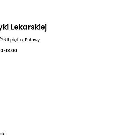
ki Lekarskiej
/26 II piętro
, Puławy
00-18:00
ski