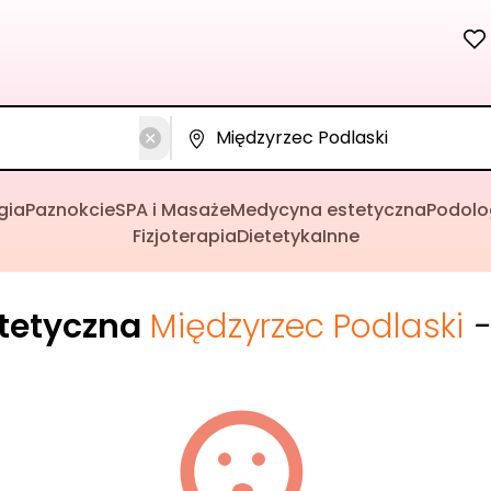
gia
Paznokcie
SPA i Masaże
Medycyna estetyczna
Podolo
Fizjoterapia
Dietetyka
Inne
tetyczna
Międzyrzec Podlaski
-