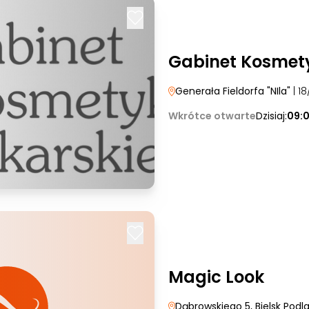
Gabinet Kosmety
Generała Fieldorfa "NIla"
| 18
Wkrótce otwarte
Dzisiaj:
09:
Magic Look
Dąbrowskiego 5
, Bielsk Podla