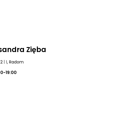
sandra Zięba
42
| 1
, Radom
00-19:00