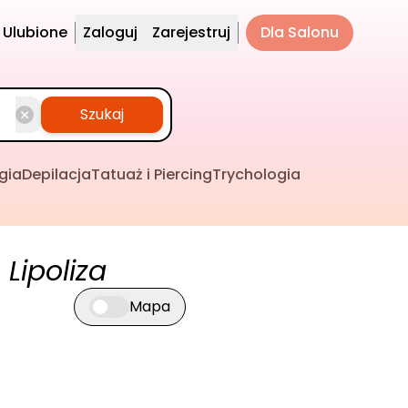
Ulubione
Zaloguj
Zarejestruj
Dla Salonu
Szukaj
gia
Depilacja
Tatuaż i Piercing
Trychologia
 Lipoliza
Mapa
Przełącz widok mapy