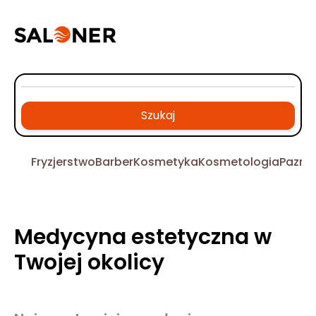
Szukaj
Fryzjerstwo
Barber
Kosmetyka
Kosmetologia
Pazno
Medycyna estetyczna w
Twojej okolicy