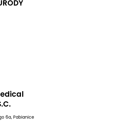
 URODY
edical
.C.
ego 6a
, Pabianice