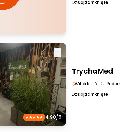
Dzisiaj:
zamknięte
TrychaMed
Witolda
| 7/1.02
, Radom
Dzisiaj:
zamknięte
4.90
/5