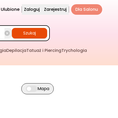
Ulubione
Zaloguj
Zarejestruj
Dla Salonu
Szukaj
gia
Depilacja
Tatuaż i Piercing
Trychologia
Mapa
Przełącz widok mapy