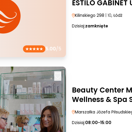
ESTILO GABINET
Kilinskiego 298
| 10
, Łódź
Dzisiaj:
zamknięte
5.00
/5
Beauty Center M
Wellness & Spa S
Marszałka Józefa Piłsudski
Dzisiaj:
08:00-15:00