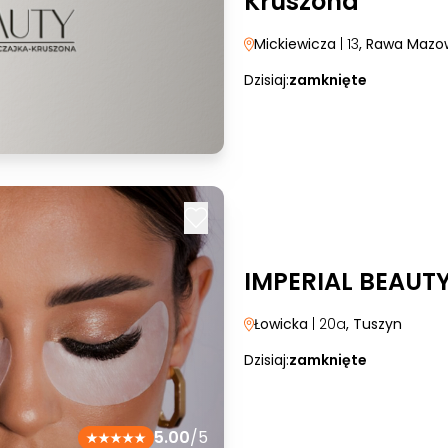
Kruszona
Mickiewicza
| 13
, Rawa Mazo
Dzisiaj:
zamknięte
IMPERIAL BEAUT
Łowicka
| 20a
, Tuszyn
Dzisiaj:
zamknięte
5.00
/5