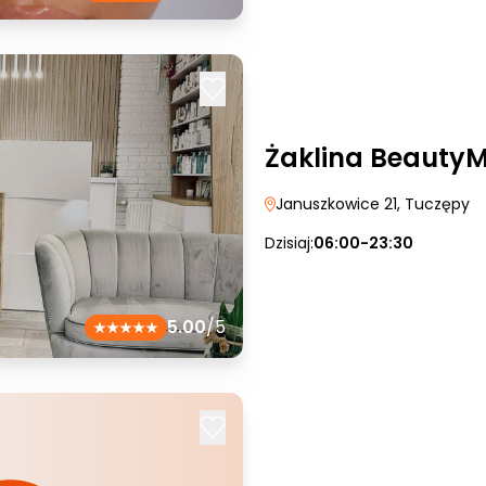
Żaklina Beauty
Januszkowice 21
, Tuczępy
Dzisiaj:
06:00-23:30
5.00
/5