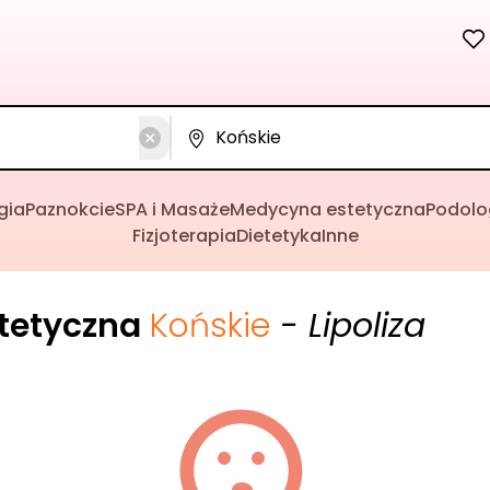
gia
Paznokcie
SPA i Masaże
Medycyna estetyczna
Podolo
Fizjoterapia
Dietetyka
Inne
tetyczna
Końskie
- Lipoliza