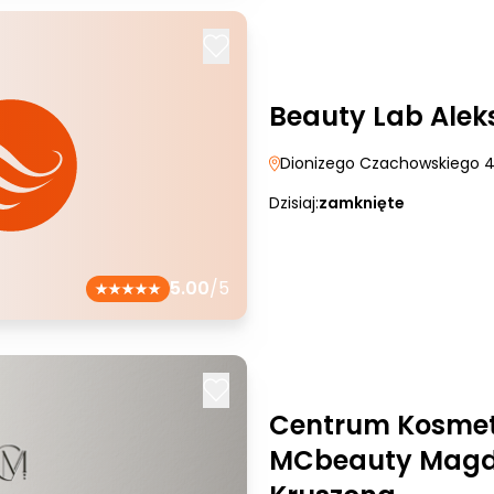
Beauty Lab Alek
Dionizego Czachowskiego 
Dzisiaj:
zamknięte
5.00
/5
Centrum Kosmet
MCbeauty Magd