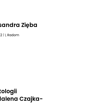
sandra Zięba
42
| 1
, Radom
ologii
alena Czajka-