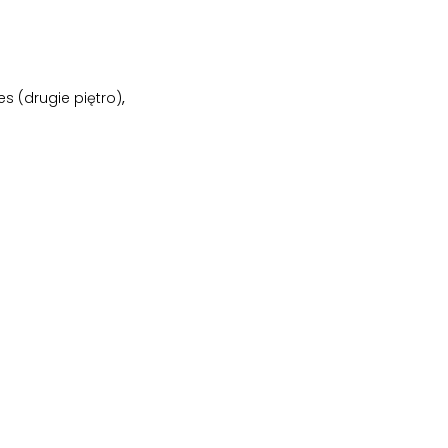
es (drugie piętro)
,