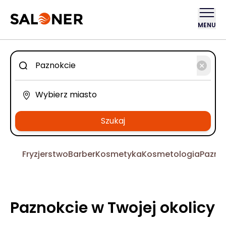
MENU
Szukaj
Fryzjerstwo
Barber
Kosmetyka
Kosmetologia
Pazno
Paznokcie w Twojej okolicy