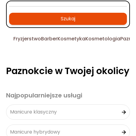
Szukaj
Fryzjerstwo
Barber
Kosmetyka
Kosmetologia
Pazno
Paznokcie w Twojej okolicy
Najpopularniejsze usługi
Manicure klasyczny
Manicure hybrydowy