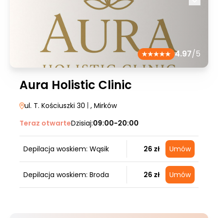
4.97
/5
Aura Holistic Clinic
ul. T. Kościuszki 30
|
, Mirków
Teraz otwarte
Dzisiaj:
09:00-20:00
Depilacja woskiem: Wąsik
26 zł
Umów
Depilacja woskiem: Broda
26 zł
Umów