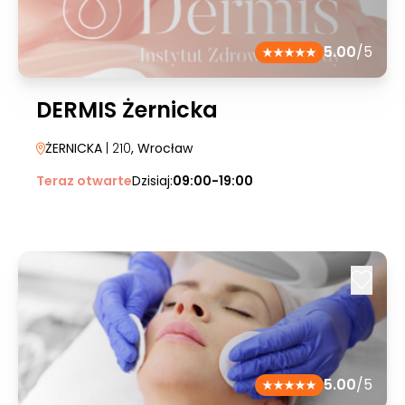
5.00
/5
DERMIS Żernicka
ŻERNICKA
| 210
, Wrocław
Teraz otwarte
Dzisiaj:
09:00-19:00
5.00
/5