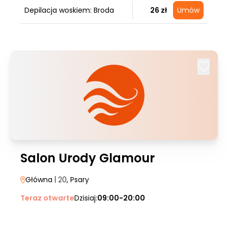
Depilacja woskiem: Broda
26 zł
Umów
Salon Urody Glamour
Główna
| 20
, Psary
Teraz otwarte
Dzisiaj:
09:00-20:00