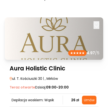
4.97
/5
Aura Holistic Clinic
ul. T. Kościuszki 30
|
, Mirków
Teraz otwarte
Dzisiaj:
09:00-20:00
Depilacja woskiem: Wąsik
26 zł
Umów