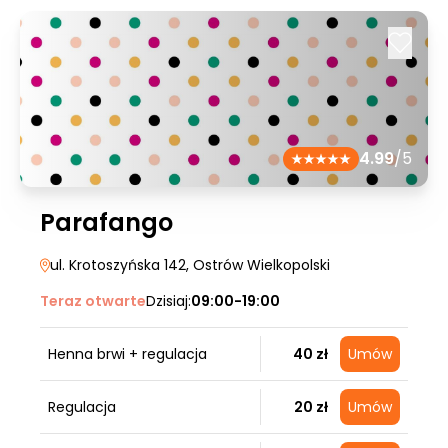
4.99
/5
Parafango
ul. Krotoszyńska 142
, Ostrów Wielkopolski
Teraz otwarte
Dzisiaj:
09:00-19:00
Henna brwi + regulacja
40 zł
Umów
Regulacja
20 zł
Umów