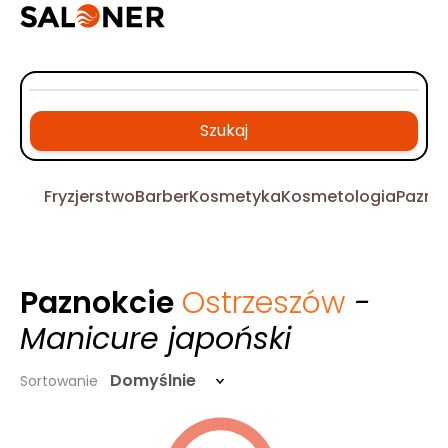
Szukaj
Fryzjerstwo
Barber
Kosmetyka
Kosmetologia
Pazno
Paznokcie
Ostrzeszów
-
Manicure japoński
Domyślnie
Sortowanie