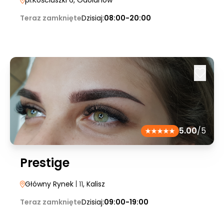
pl.Kościuszki 6
, Odolanów
Teraz zamknięte
Dzisiaj:
08:00-20:00
5.00
/5
Prestige
Główny Rynek
| 11
, Kalisz
Teraz zamknięte
Dzisiaj:
09:00-19:00