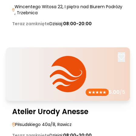
Wincentego Witosa 22, I piętro nad Biurem Podróży
, Trzebnica
Teraz zamknięte
Dzisiaj:
08:00-20:00
5.00
/5
Atelier Urody Anesse
Piłsudskiego 40a/8
, Rawicz
Teraz zamknięte
Dzisiaj:
08:00-20:00