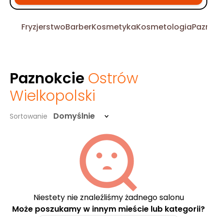
Fryzjerstwo
Barber
Kosmetyka
Kosmetologia
Pazno
Paznokcie
Ostrów
Wielkopolski
Domyślnie
Sortowanie
Niestety nie znaleźliśmy żadnego salonu
Może poszukamy w innym mieście lub kategorii?