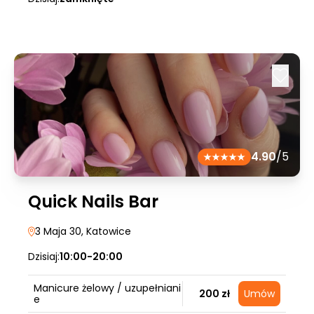
4.90
/5
Quick Nails Bar
3 Maja 30
, Katowice
Dzisiaj:
10:00-20:00
Manicure żelowy / uzupełniani
200 zł
Umów
e