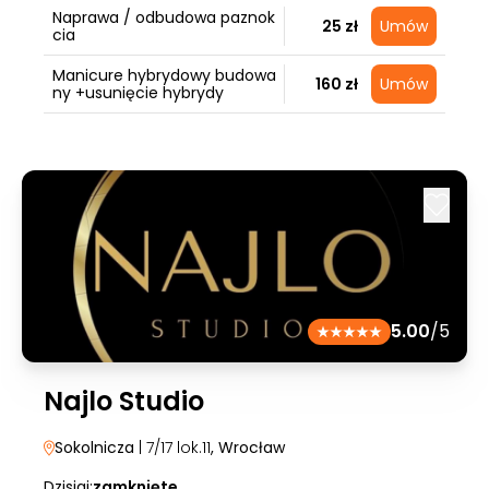
Naprawa / odbudowa paznok
25 zł
Umów
cia
Manicure hybrydowy budowa
160 zł
Umów
ny +usunięcie hybrydy
5.00
/5
Najlo Studio
Sokolnicza
| 7/17 lok.11
, Wrocław
Dzisiaj:
zamknięte