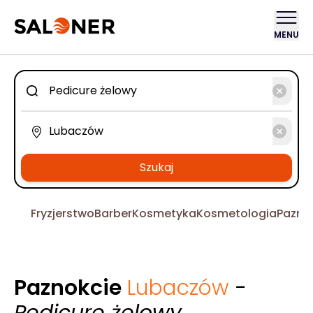
MENU
Szukaj
Fryzjerstwo
Barber
Kosmetyka
Kosmetologia
Pazno
Paznokcie
Lubaczów
-