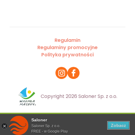
Regulamin
Regulaminy promocyjne
Polityka prywatności
Copyright 2026 Saloner Sp. z o.o.
Saloner
Ta strona korzysta z plików cookies. Aby dowiedzieć się
Zobacz
Saloner Sp. z o.o.
więcej zapoznaj się z
polityką prywatności
FREE - w Google Play