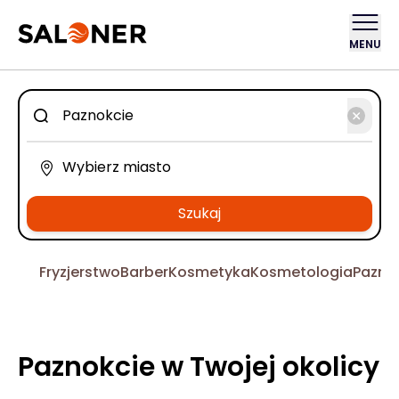
MENU
Szukaj
Fryzjerstwo
Barber
Kosmetyka
Kosmetologia
Pazno
Paznokcie w Twojej okolicy