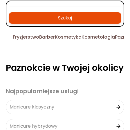
Szukaj
Fryzjerstwo
Barber
Kosmetyka
Kosmetologia
Pazno
Paznokcie w Twojej okolicy
Najpopularniejsze usługi
Manicure klasyczny
Manicure hybrydowy