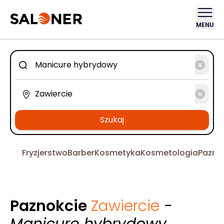
MENU
Szukaj
Fryzjerstwo
Barber
Kosmetyka
Kosmetologia
Pazno
Paznokcie
Zawiercie
-