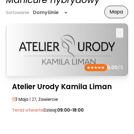
Manicure hybrydowy
Mapa
Domyślnie
Sortowanie
5.00
/5
Atelier Urody Kamila Liman
3 Maja
| 27
, Zawiercie
Teraz otwarte
Dzisiaj:
09:00-18:00