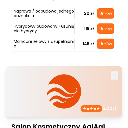
Naprawa / odbudowa jednego
20 zł
Umów
paznokcia
Hybrydowy budowany +usunię
119 zł
Umów
cie hybrydy
Manicure żelowy / uzupełniani
149 zł
Umów
e
5.00
/5
Salon Kosmetyczny AgiAgi