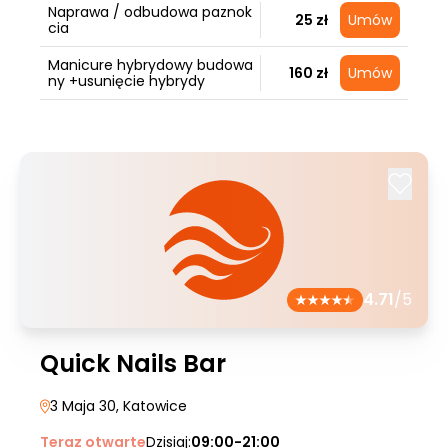
Naprawa / odbudowa paznok
25 zł
Umów
cia
Manicure hybrydowy budowa
160 zł
Umów
ny +usunięcie hybrydy
4.71
/5
Quick Nails Bar
3 Maja 30
, Katowice
Teraz otwarte
Dzisiaj:
09:00-21:00