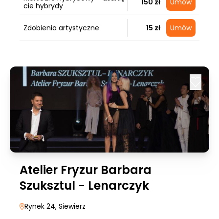
150 zł
Umów
cie hybrydy
Zdobienia artystyczne
15 zł
Umów
Atelier Fryzur Barbara
Szuksztul - Lenarczyk
Rynek 24
, Siewierz