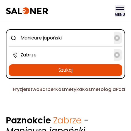
MENU
Szukaj
Fryzjerstwo
Barber
Kosmetyka
Kosmetologia
Pazno
Paznokcie
Zabrze
-