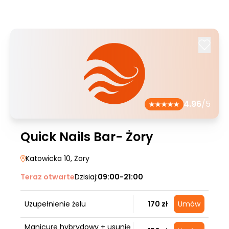
4.96
/5
Quick Nails Bar- Żory
Katowicka 10
, Żory
Teraz otwarte
Dzisiaj:
09:00-21:00
Uzupełnienie żelu
170 zł
Umów
Manicure hybrydowy + usunię