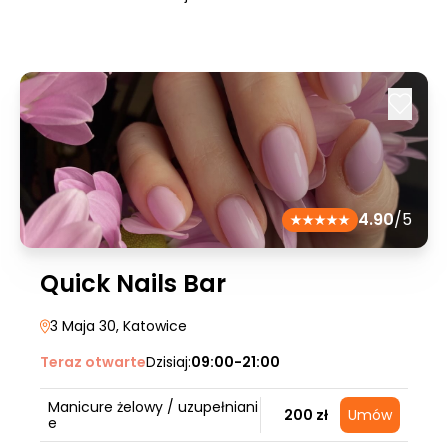
4.90
/5
Quick Nails Bar
3 Maja 30
, Katowice
Teraz otwarte
Dzisiaj:
09:00-21:00
Manicure żelowy / uzupełniani
200 zł
Umów
e