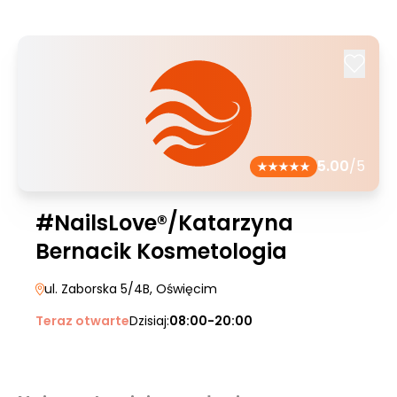
5.00
/5
#NailsLove®/Katarzyna
Bernacik Kosmetologia
ul. Zaborska 5/4B
, Oświęcim
Teraz otwarte
Dzisiaj:
08:00-20:00