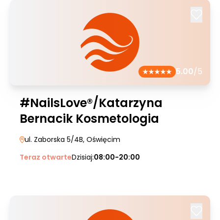
5.00
/5
#NailsLove®/Katarzyna
Bernacik Kosmetologia
ul. Zaborska 5/4B
, Oświęcim
Teraz otwarte
Dzisiaj:
08:00-20:00