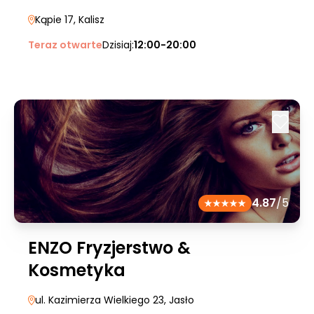
Kąpie 17
, Kalisz
Teraz otwarte
Dzisiaj:
12:00-20:00
4.87
/5
ENZO Fryzjerstwo &
Kosmetyka
ul. Kazimierza Wielkiego 23
, Jasło