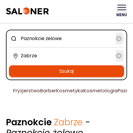
MENU
Szukaj
Fryzjerstwo
Barber
Kosmetyka
Kosmetologia
Pazno
Paznokcie
Zabrze
-