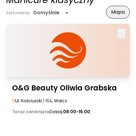
Manicure klasyczny
Mapa
Domyślnie
Sortowanie
O&G Beauty Oliwia Grabska
Ul. Kościuszki
| 16A
, Wałcz
Teraz zamknięte
Dzisiaj:
08:00-16:00