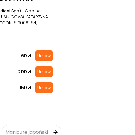
dical Spa)
| Gabinet
O USŁUGOWA KATARZYNA
 REGON: 812008384
,
60 zł
Umów
200 zł
Umów
150 zł
Umów
Manicure japoński