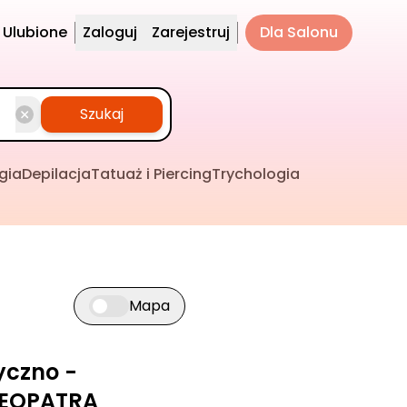
Ulubione
Zaloguj
Zarejestruj
Dla Salonu
Szukaj
gia
Depilacja
Tatuaż i Piercing
Trychologia
Mapa
Przełącz widok mapy
yczno -
LEOPATRA