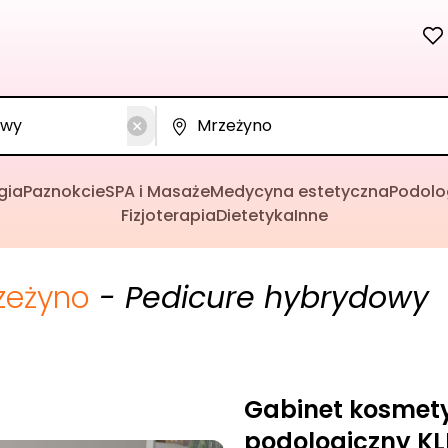
gia
Paznokcie
SPA i Masaże
Medycyna estetyczna
Podolo
Fizjoterapia
Dietetyka
Inne
zeżyno
- Pedicure hybrydowy
Gabinet kosmet
podologiczny K