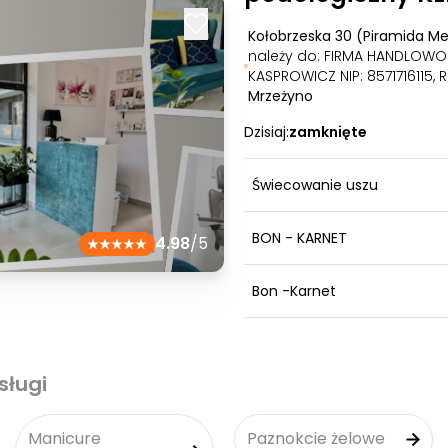
Kołobrzeska 30 (Piramida Me
należy do: FIRMA HANDLOW
KASPROWICZ NIP: 8571716115,
Mrzeżyno
Dzisiaj:
zamknięte
Świecowanie uszu
BON - KARNET
4.98
/5
Bon -Karnet
sługi
Manicure
Paznokcie żelowe