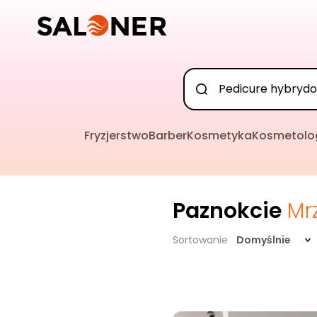
Fryzjerstwo
Barber
Kosmetyka
Kosmetolo
Paznokcie
Mr
Sortowanie
Domyślnie