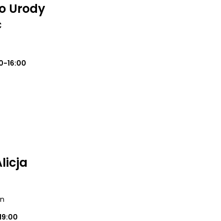
io Urody
ć
0-16:00
licja
in
19:00