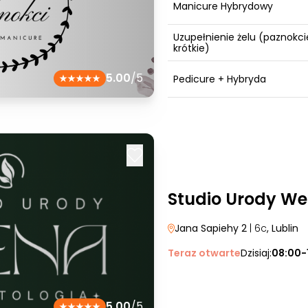
Manicure Hybrydowy
Uzupełnienie żelu (paznokci
krótkie)
5.00
/5
Pedicure + Hybryda
Studio Urody W
Jana Sapiehy 2
| 6c
, Lublin
Teraz otwarte
Dzisiaj:
08:00-
5.00
/5