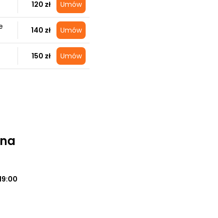
120 zł
Umów
e
140 zł
Umów
150 zł
Umów
ena
19:00