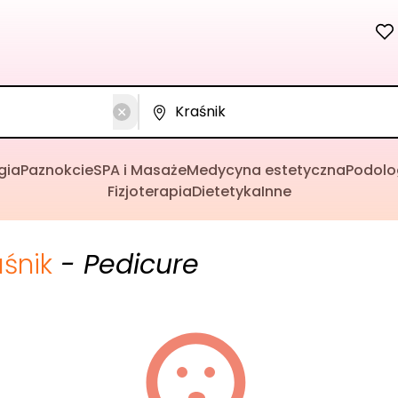
gia
Paznokcie
SPA i Masaże
Medycyna estetyczna
Podolo
Fizjoterapia
Dietetyka
Inne
aśnik
- Pedicure