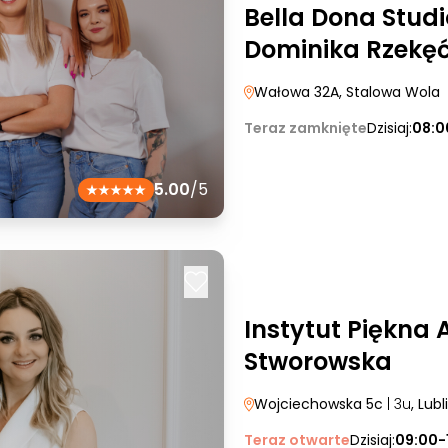
Bella Dona Stud
Dominika Rzekę
Wałowa 32A
, Stalowa Wola
Teraz zamknięte
Dzisiaj:
08:0
5.00
/5
Instytut Piękna A
Stworowska
Wojciechowska 5c
| 3u
, Lubl
Teraz otwarte
Dzisiaj:
09:00-