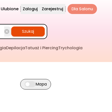
Ulubione
Zaloguj
Zarejestruj
Dla Salonu
Szukaj
gia
Depilacja
Tatuaż i Piercing
Trychologia
Mapa
Przełącz widok mapy