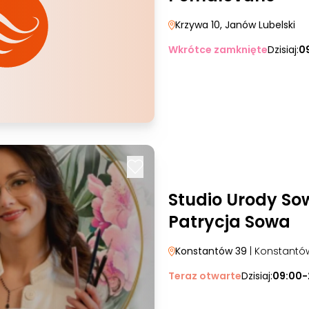
Krzywa 10
, Janów Lubelski
Wkrótce zamknięte
Dzisiaj:
0
Studio Urody So
Patrycja Sowa
Konstantów 39
| Konstantó
Teraz otwarte
Dzisiaj:
09:00-