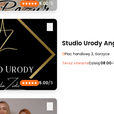
5.00
/5
Studio Urody Ang
Plac handlowy 3
, Gorzyce
Teraz otwarte
Dzisiaj:
08:00-
5.00
/5