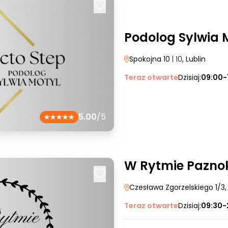
Podolog Sylwia 
Spokojna 10
| 10
, Lublin
Teraz otwarte
Dzisiaj:
09:00-
5.00
/5
W Rytmie Pazno
Czesława Zgorzelskiego 1/3
,
Teraz otwarte
Dzisiaj:
09:30-