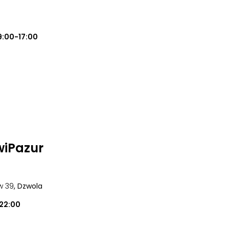
9:00-17:00
wiPazur
w 39
, Dzwola
22:00