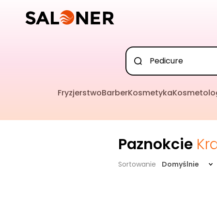
Fryzjerstwo
Barber
Kosmetyka
Kosmetolo
Paznokcie
Kr
Sortowanie
Domyślnie