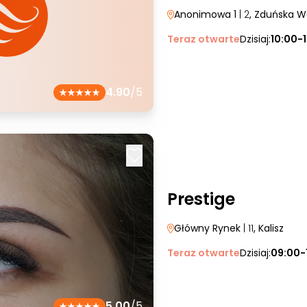
Anonimowa 1
| 2
, Zduńska W
Teraz otwarte
Dzisiaj:
10:00-
4.90
/5
Prestige
Główny Rynek
| 11
, Kalisz
Teraz otwarte
Dzisiaj:
09:00-
5.00
/5