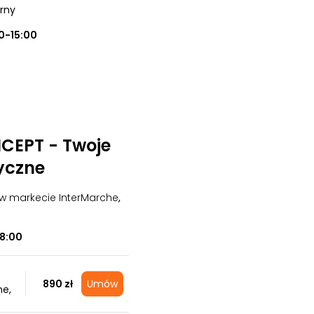
órny
0-15:00
EPT - Twoje
yczne
 w markecie InterMarche
,
18:00
890 zł
Umów
ne,