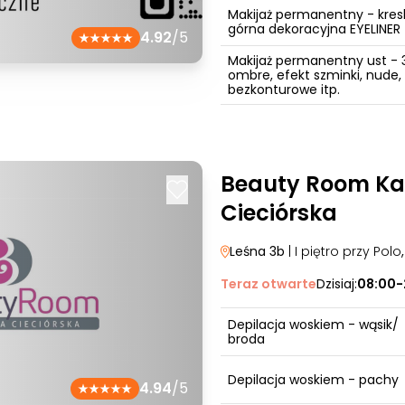
Makijaż permanentny - kres
górna dekoracyjna EYELINER
4.92
/5
Makijaż permanentny ust - 
ombre, efekt szminki, nude,
bezkonturowe itp.
Beauty Room Ka
Cieciórska
Leśna 3b
| I piętro przy Polo
Teraz otwarte
Dzisiaj:
08:00-
Depilacja woskiem - wąsik/
broda
Depilacja woskiem - pachy
4.94
/5