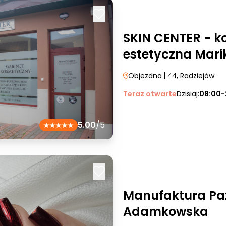
SKIN CENTER - k
estetyczna Mar
Objezdna
| 44
, Radziejów
Teraz otwarte
Dzisiaj:
08:00-
5.00
/5
Manufaktura Paz
Adamkowska