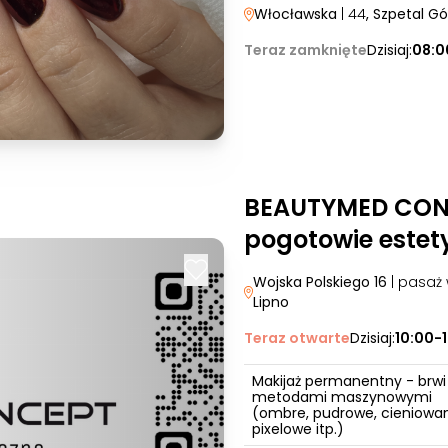
Włocławska
| 44
, Szpetal G
Teraz zamknięte
Dzisiaj:
08:0
BEAUTYMED CONC
pogotowie estet
Wojska Polskiego 16
| pasaż
Lipno
Teraz otwarte
Dzisiaj:
10:00-
Makijaż permanentny - brwi
metodami maszynowymi
(ombre, pudrowe, cieniowa
pixelowe itp.)