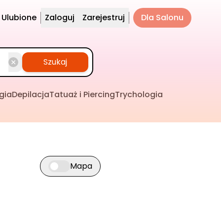
Ulubione
Zaloguj
Zarejestruj
Dla Salonu
Szukaj
gia
Depilacja
Tatuaż i Piercing
Trychologia
Mapa
Przełącz widok mapy