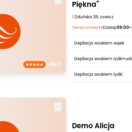
Piękna"
Zduńska 26
, Łowicz
Teraz otwarte
Dzisiaj:
09:00-
Depilacja woskiem wąsik
Depilacja woskiem łydki+ud
4.95
/5
Depilacja woskiem łydki
Demo Alicja