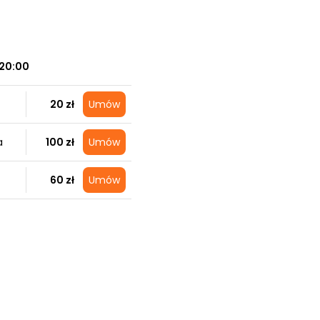
20:00
20 zł
Umów
a
100 zł
Umów
60 zł
Umów