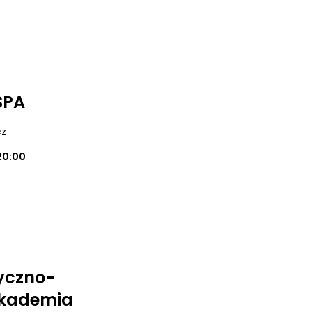
SPA
cz
20:00
yczno-
Akademia