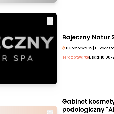
Bajeczny Natur 
ul. Pomorska 35
| 1
, Bydgosz
Teraz otwarte
Dzisiaj:
10:00-
Gabinet kosmet
podologiczny "