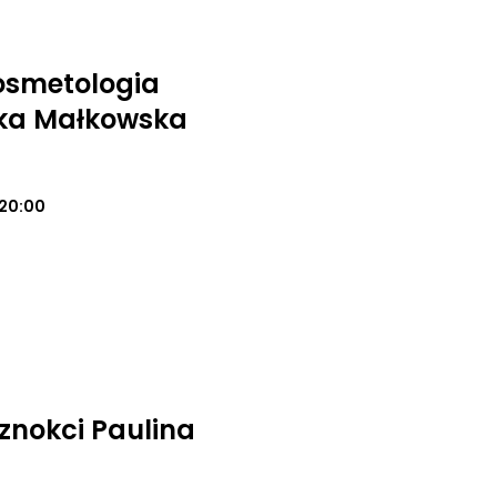
osmetologia
ika Małkowska
20:00
nokci Paulina