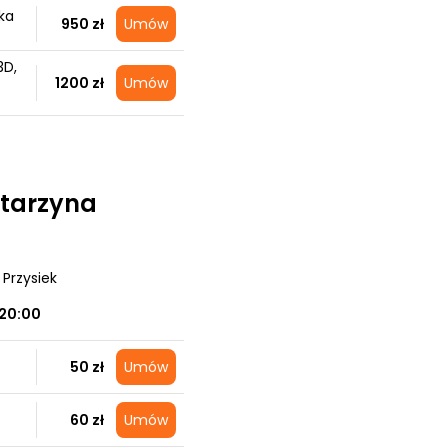
ka
950 zł
Umów
3D,
1200 zł
Umów
tarzyna
, Przysiek
20:00
50 zł
Umów
60 zł
Umów