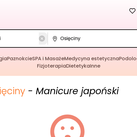
gia
Paznokcie
SPA i Masaże
Medycyna estetyczna
Podolo
Fizjoterapia
Dietetyka
Inne
ięciny
- Manicure japoński