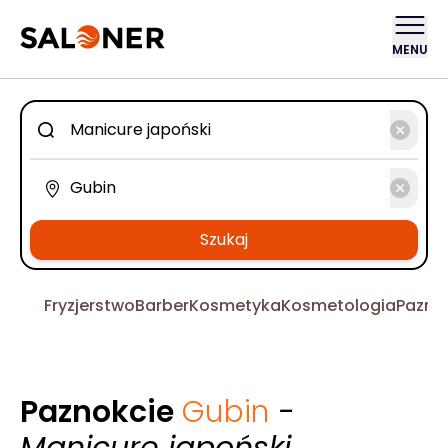
MENU
Szukaj
Fryzjerstwo
Barber
Kosmetyka
Kosmetologia
Pazno
Paznokcie
Gubin
-