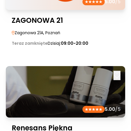
5.00
/5
ZAGONOWA 21
Zagonowa 21A
, Poznań
Teraz zamknięte
Dzisiaj:
09:00-20:00
5.00
/5
Renesans Piękna