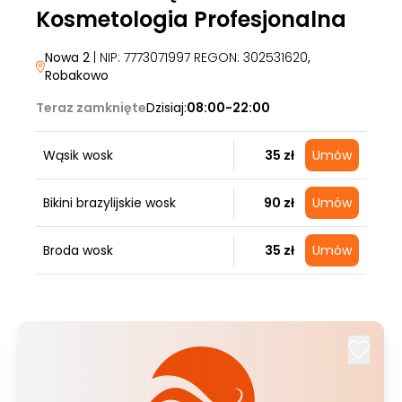
Kosmetologia Profesjonalna
Nowa 2
| NIP: 7773071997 REGON: 302531620
,
Robakowo
Teraz zamknięte
Dzisiaj:
08:00-22:00
Wąsik wosk
35 zł
Umów
Bikini brazylijskie wosk
90 zł
Umów
Broda wosk
35 zł
Umów