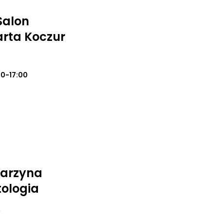
Salon
rta Koczur
00-17:00
tarzyna
ologia
m