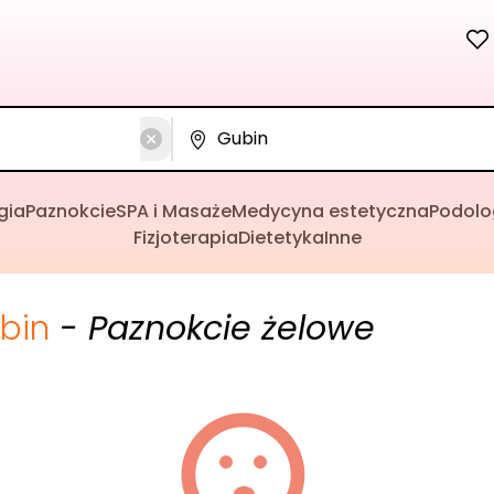
gia
Paznokcie
SPA i Masaże
Medycyna estetyczna
Podolo
Fizjoterapia
Dietetyka
Inne
bin
- Paznokcie żelowe