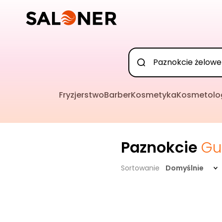
Fryzjerstwo
Barber
Kosmetyka
Kosmetolo
Paznokcie
Gu
Sortowanie
Domyślnie