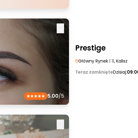
Prestige
Główny Rynek
| 11
, Kalisz
Teraz zamknięte
Dzisiaj:
09:0
5.00
/5