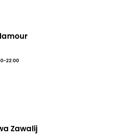
Glamour
00-22:00
a Zawalij