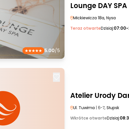
Lounge DAY SPA
Mickiewicza 18a
, Nysa
Teraz otwarte
Dzisiaj:
07:00-
5.00
/5
Atelier Urody Da
Ul. Tuwima
| 6-7
, Słupsk
Wkrótce otwarte
Dzisiaj:
08:3