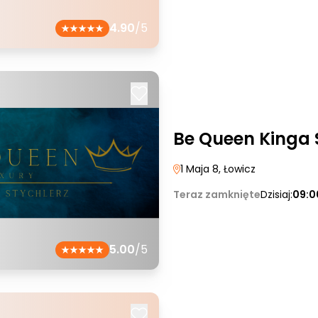
4.90
/5
Be Queen Kinga 
1 Maja 8
, Łowicz
Teraz zamknięte
Dzisiaj:
09:0
5.00
/5