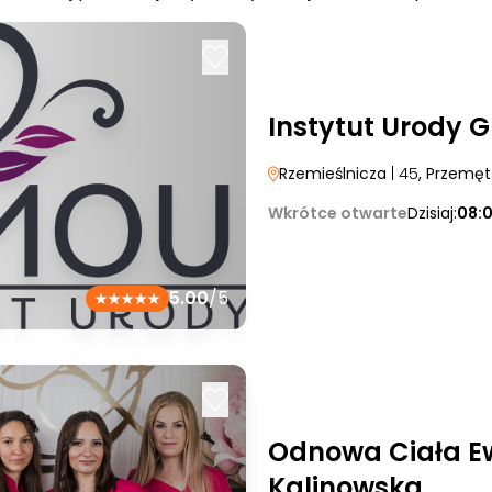
Instytut Urody 
Rzemieślnicza
| 45
, Przemęt
Wkrótce otwarte
Dzisiaj:
08:
5.00
/5
Odnowa Ciała Ew
Kalinowska