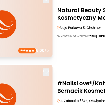
Natural Beauty 
Kosmetyczny Ma
Aleja Parkowa 8
, Chełmek
Wkrótce otwarte
Dzisiaj:
08:
5.00
/5
#NailsLove®/Ka
Bernacik Kosmet
ul. Zaborska 5/4B
, Oświęci