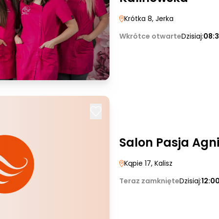
Krótka 8
, Jerka
Wkrótce otwarte
Dzisiaj:
08:3
Salon Pasja Agn
Kąpie 17
, Kalisz
Teraz zamknięte
Dzisiaj:
12:0