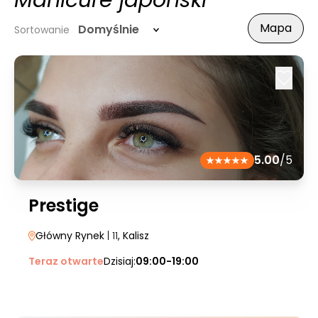
Manicure japoński
Mapa
Domyślnie
Sortowanie
5.00
/5
Prestige
Główny Rynek
| 11
, Kalisz
Teraz otwarte
Dzisiaj:
09:00-19:00