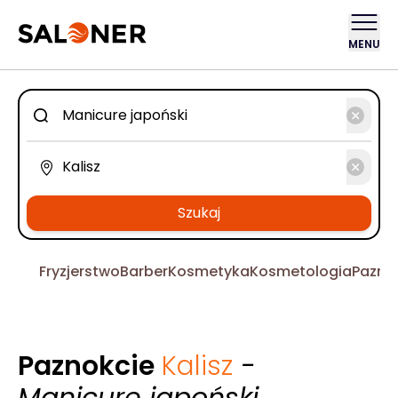
MENU
Szukaj
Fryzjerstwo
Barber
Kosmetyka
Kosmetologia
Pazno
Paznokcie
Kalisz
-