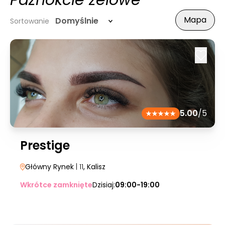
Paznokcie żelowe
Mapa
Domyślnie
Sortowanie
5.00
/5
Prestige
Główny Rynek
| 11
, Kalisz
Wkrótce zamknięte
Dzisiaj:
09:00-19:00