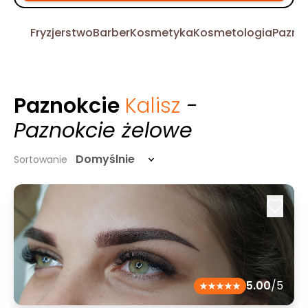
Fryzjerstwo
Barber
Kosmetyka
Kosmetologia
Pazno
Paznokcie
Kalisz
-
Paznokcie żelowe
Domyślnie
Sortowanie
5.00
/5