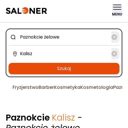
MENU
Szukaj
Fryzjerstwo
Barber
Kosmetyka
Kosmetologia
Pazno
Paznokcie
Kalisz
-