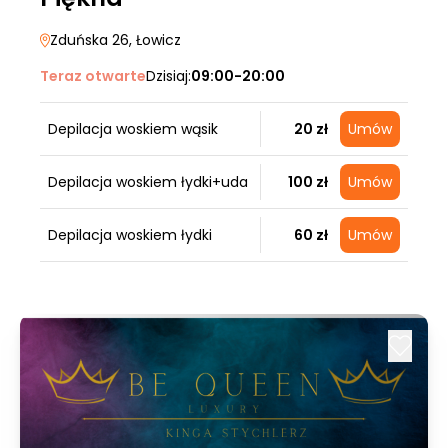
Zduńska 26
, Łowicz
Teraz otwarte
Dzisiaj:
09:00-20:00
Depilacja woskiem wąsik
20 zł
Umów
Depilacja woskiem łydki+uda
100 zł
Umów
Depilacja woskiem łydki
60 zł
Umów