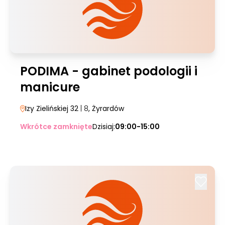
PODIMA - gabinet podologii i
manicure
Izy Zielińskiej 32
| 8
, Żyrardów
Wkrótce zamknięte
Dzisiaj:
09:00-15:00