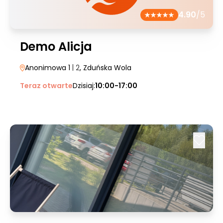
4.90
/5
Demo Alicja
Anonimowa 1
| 2
, Zduńska Wola
Teraz otwarte
Dzisiaj:
10:00-17:00