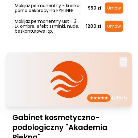
Makijaż permanentny - kreska
950 zł
Umów
górna dekoracyjna EYELINER
Makijaż permanentny ust - 3
D, ombre, efekt szminki, nude,
1200 zł
Umów
bezkonturowe itp.
4.95
/5
Gabinet kosmetyczno-
podologiczny "Akademia
Piękna"