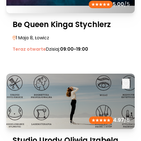
5.00
/5
Be Queen Kinga Stychlerz
1 Maja 8
, Łowicz
Teraz otwarte
Dzisiaj:
09:00-19:00
4.97
/5
Studio Urody Oliwia Izabela