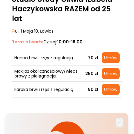
Haczykowska RAZEM od 25
lat
ul. 1 Maja 10
, Łowicz
Teraz otwarte
Dzisiaj:
10:00-18:00
Henna brwi i rzęs z regulacją
70 zł
Umów
Makijaż okolicznościowy/wiecz
250 zł
Umów
orowy z pielęgnacją
Farbka brwi i rzęs z regulacją
80 zł
Umów