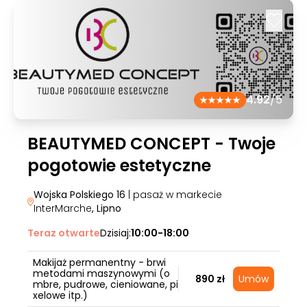
4.92
/5
BEAUTYMED CONCEPT - Twoje
pogotowie estetyczne
Wojska Polskiego 16
| pasaż w markecie
InterMarche
, Lipno
Teraz otwarte
Dzisiaj:
10:00-18:00
Makijaż permanentny - brwi
metodami maszynowymi (o
890 zł
Umów
mbre, pudrowe, cieniowane, pi
xelowe itp.)