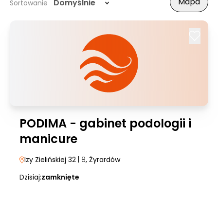
Mapa
Domyślnie
Sortowanie
PODIMA - gabinet podologii i
manicure
Izy Zielińskiej 32
| 8
, Żyrardów
Dzisiaj:
zamknięte