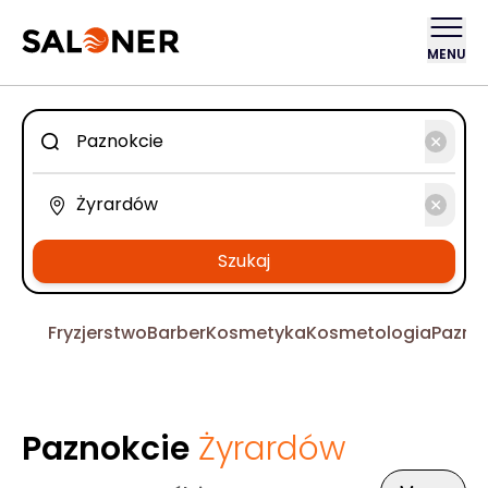
MENU
Szukaj
Fryzjerstwo
Barber
Kosmetyka
Kosmetologia
Pazno
Paznokcie
Żyrardów